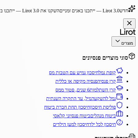
חדש
Lirot 3.0
— ייתכנו באגים זמניים
השקנו את
Lirot 3.0
— ייתכנו בא
מוצרים
סוגי מוצרים פנסיונים
קופת גמל
חיסכון גמיש עם הטבות מס
קרן פנסיה
פנסיה מקיפה או כללית
קרן השתלמות
6 שנים, פטור ממס
גמל להשקעה
נזיל, עד התקרה השנתית
פוליסת חיסכון
חיסכון תחת חברת ביטוח
ביטוח מנהלים
ביטוח פנסיוני קלאסי
חיסכון לכל ילד
חיסכון למען הילדים