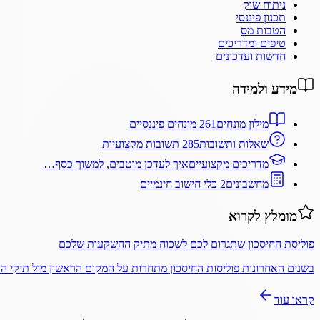
ניתוח שוק
תכנון פיננסי
הטבות מס
טיפים ומדריכים
חדשות ועדכונים
מידע ולמידה
מילון מונחים
261 מונחים פיננסיים
שאלות ותשובות
285 תשובות מקצועיות
מדריכים מקצועיים
איך לעדכן מוטבים, למשוך כסף…
מחשבונים
2 כלי חישוב חינמיים
מומלץ לקרוא
פוליסת החיסכון שתגרום לכם לשכוח מתיק ההשקעות שלכם
בשנים האחרונות פוליסות החיסכון מתחרות על המקום הראשון מול תיקי 
קראו עוד