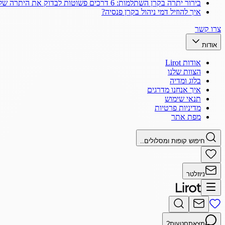
בירור יתרה בקרן השתלמות: 6 דרכים פשוטות לבדוק את היתרה שלך
איך להוזיל דמי ניהול בקרן פנסיה?
צרו קשר
אודות
אודות Lirot
הצוות שלנו
בלוג ומדיה
איך אנחנו מדרגים
תנאי שימוש
מדיניות פרטיות
מפת אתר
חיפוש קופות ומסלולים..
ניוזלטר
מצאתם
טעות?