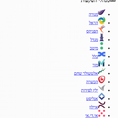
מנהלי השקעות
מנורה
הראל
הפניקס
מגדל
מיטב
כלל
מור
אלטשולר שחם
הכשרה
ילין לפידות
אנליסט
איילון
אי.די.אי