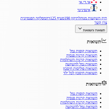
אי.די.אי
אינפיניטי
תיק השקעות מנוהל
תיקון 190
סעיף 125ד
המסלקה הפנסיונית
צרו קשר
תשואות והשוואות
תשואות
תשואות קופות גמל
תשואות קרנות פנסיה
תשואות קרנות השתלמות
תשואות גמל להשקעה
תשואות פוליסות חיסכון
תשואות חיסכון לכל ילד
השוואות
השוואת קופות גמל
השוואת קרנות פנסיה
השוואת קרנות השתלמות
השוואת גמל להשקעה