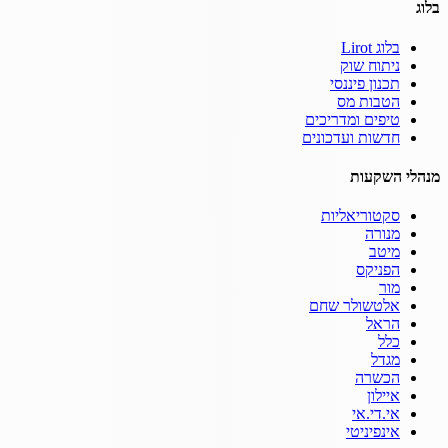
בלוג
בלוג Lirot
ניתוח שוק
תכנון פיננסי
הטבות מס
טיפים ומדריכים
חדשות ועדכונים
מנהלי השקעות
סקטוריאליות
מנורה
מיטב
הפניקס
מור
אלטשולר שחם
הראל
כלל
מגדל
הכשרה
איילון
אי.די.אי
אינפיניטי