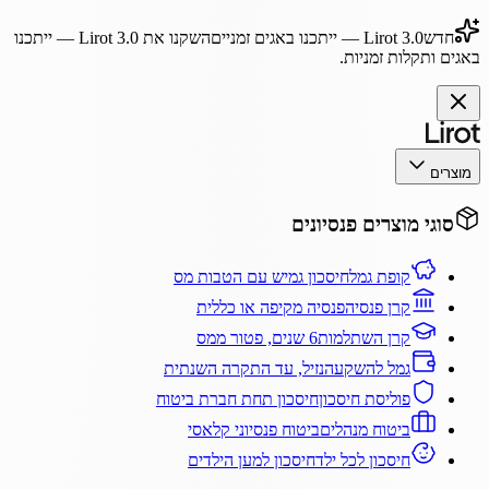
חדש
Lirot 3.0
— ייתכנו באגים זמניים
השקנו את
Lirot 3.0
— ייתכנו
באגים ותקלות זמניות.
מוצרים
סוגי מוצרים פנסיונים
קופת גמל
חיסכון גמיש עם הטבות מס
קרן פנסיה
פנסיה מקיפה או כללית
קרן השתלמות
6 שנים, פטור ממס
גמל להשקעה
נזיל, עד התקרה השנתית
פוליסת חיסכון
חיסכון תחת חברת ביטוח
ביטוח מנהלים
ביטוח פנסיוני קלאסי
חיסכון לכל ילד
חיסכון למען הילדים