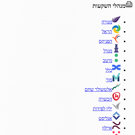
מנהלי השקעות
מנורה
הראל
הפניקס
מגדל
מיטב
כלל
מור
אלטשולר שחם
הכשרה
ילין לפידות
אנליסט
איילון