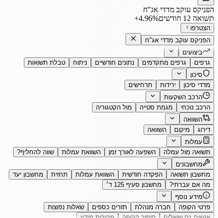
הפניקס עוקב מדדי אג"ח
תשואה 12 חודשים
‎+4.96%
הצטרפו
הפניקס עוקב מדדי אג"ח
ביצועים
גרפים
גרפים מתקדמים
נתונים חודשיים
ניתוח
טבלת תשואות
סיכון
מדדי סיכון
ירידות
תרחישים
הרכב השקעות
הרכב נוכחי
מגמת סטייה
מול הקטגוריה
השוואה
דירוג
מיקום
השוואה
עמלות
תשואה מול עמלה
השפעה לאורך זמן
השוואת עמלות
שווה להחליף?
מחשבונים
מחשבון תשואה
הפקדה חודשית
השוואת עמלות
תחזית
מחשבון יעד
מה אם עברתי?
מחשבון סעיף 125 ד׳
מידע נוסף
פרטי הקופה
חברה מנהלת
תזרים כספים
שאלות נפוצות
אנשים גם שואלים
סיפור הקופה
מקורות מידע