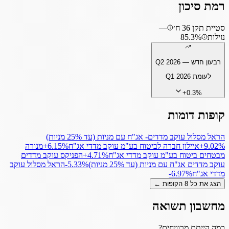
רמת סיכון
סטיית תקן 36 ח׳
—
נזילות
85.3%
רבעון חדש —
Q2 2026
לעומת
Q1 2026
+
0.3
%
קופות דומות
הראל מסלול עוקב מדדים- אג"ח עם מניות (עד 25% מניות)
+9.02%
איילון חברה לביטוח בע"מ עוקב מדדי אג"ח
‎+6.15%
מנורה
מבטחים ביטוח בע"מ עוקב מדדי אג"ח
‎+4.71%
הפניקס עוקב מדדים
עוקב מדדים אג"ח עם מניות (עד 25% מניות)
‎-5.33%
הראל מסלול עוקב
מדדי אג"ח
‎-6.97%
הצג את כל
8
הקופות ←
מחשבון תשואה
כמה הייתם מרוויחים?