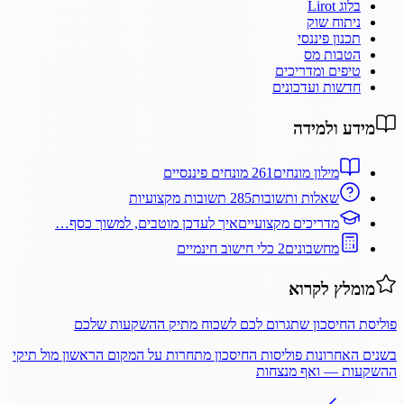
בלוג Lirot
ניתוח שוק
תכנון פיננסי
הטבות מס
טיפים ומדריכים
חדשות ועדכונים
מידע ולמידה
מילון מונחים
261 מונחים פיננסיים
שאלות ותשובות
285 תשובות מקצועיות
מדריכים מקצועיים
איך לעדכן מוטבים, למשוך כסף…
מחשבונים
2 כלי חישוב חינמיים
מומלץ לקרוא
פוליסת החיסכון שתגרום לכם לשכוח מתיק ההשקעות שלכם
בשנים האחרונות פוליסות החיסכון מתחרות על המקום הראשון מול תיקי
ההשקעות — ואף מנצחות