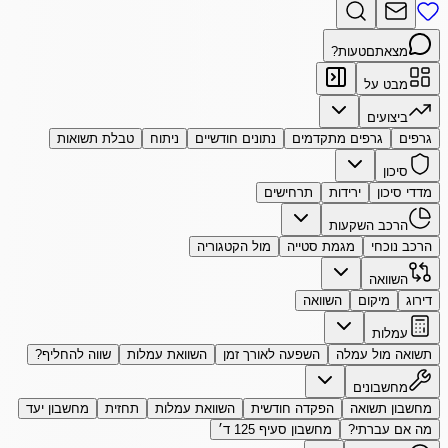
מצאתם
טעות?
מבט על
ביצועים
גרפים
גרפים מתקדמים
נתונים חודשיים
ניתוח
טבלת תשואות
סיכון
מדדי סיכון
ירידות
תרחישים
הרכב השקעות
הרכב נוכחי
מגמת סטייה
מול הקטגוריה
השוואה
דירוג
מיקום
השוואה
עמלות
תשואה מול עמלה
השפעה לאורך זמן
השוואת עמלות
שווה להחליף?
מחשבונים
מחשבון תשואה
הפקדה חודשית
השוואת עמלות
תחזית
מחשבון יעד
מה אם עברתי?
מחשבון סעיף 125 ד׳