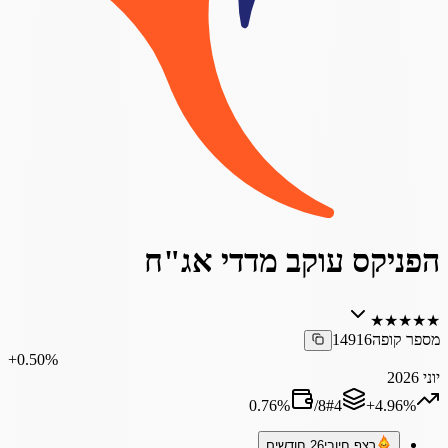
הפניקס עוקב מדדי אג"ח
★
★
★
★
★
מספר קופה
14916
‎+0.50%
יוני 2026
0.76
%
/
8
#
4
‎+4.96%
רצף חיובי
26 חודשים