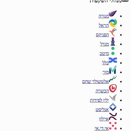
מנהלי השקעות
מנורה
הראל
הפניקס
מגדל
מיטב
כלל
מור
אלטשולר שחם
הכשרה
ילין לפידות
אנליסט
איילון
אי.די.אי