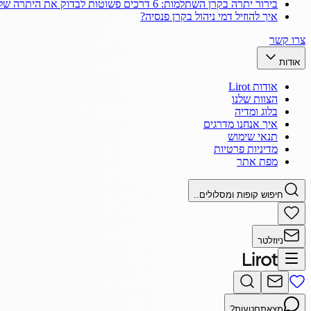
בירור יתרה בקרן השתלמות: 6 דרכים פשוטות לבדוק את היתרה שלך
איך להוזיל דמי ניהול בקרן פנסיה?
צרו קשר
אודות
אודות Lirot
הצוות שלנו
בלוג ומדיה
איך אנחנו מדרגים
תנאי שימוש
מדיניות פרטיות
מפת אתר
חיפוש קופות ומסלולים..
ניוזלטר
מצאתם
טעות?