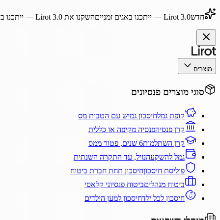
חדש
Lirot 3.0
— ייתכנו באגים זמניים
השקנו את
Lirot 3.0
— ייתכנו בא
מוצרים
סוגי מוצרים פנסיונים
קופת גמל
חיסכון גמיש עם הטבות מס
קרן פנסיה
פנסיה מקיפה או כללית
קרן השתלמות
6 שנים, פטור ממס
גמל להשקעה
נזיל, עד התקרה השנתית
פוליסת חיסכון
חיסכון תחת חברת ביטוח
ביטוח מנהלים
ביטוח פנסיוני קלאסי
חיסכון לכל ילד
חיסכון למען הילדים