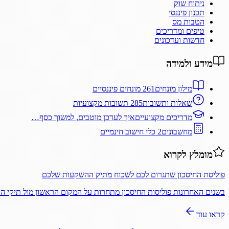
ניתוח שוק
תכנון פיננסי
הטבות מס
טיפים ומדריכים
חדשות ועדכונים
מידע ולמידה
מילון מונחים
261 מונחים פיננסיים
שאלות ותשובות
285 תשובות מקצועיות
מדריכים מקצועיים
איך לעדכן מוטבים, למשוך כסף…
מחשבונים
2 כלי חישוב חינמיים
מומלץ לקרוא
פוליסת החיסכון שתגרום לכם לשכוח מתיק ההשקעות שלכם
בשנים האחרונות פוליסות החיסכון מתחרות על המקום הראשון מול תיקי 
קראו עוד