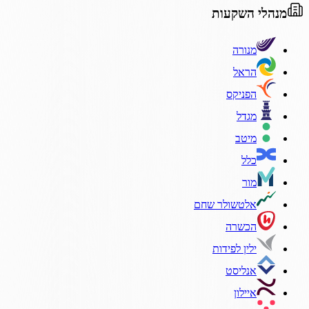
מנהלי השקעות
מנורה
הראל
הפניקס
מגדל
מיטב
כלל
מור
אלטשולר שחם
הכשרה
ילין לפידות
אנליסט
איילון