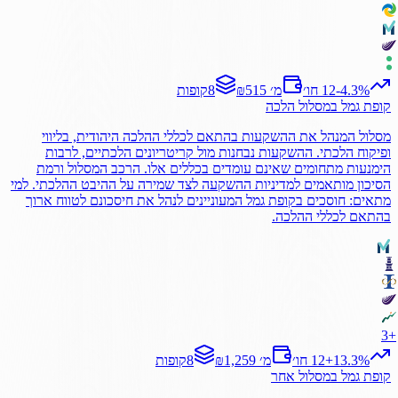
%
-4.3
12 חו׳
₪515 מ׳
8
קופות
קופת גמל
במסלול
הלכה
מסלול המנהל את ההשקעות בהתאם לכללי ההלכה היהודית, בליווי
ופיקוח הלכתי. ההשקעות נבחנות מול קריטריונים הלכתיים, לרבות
הימנעות מתחומים שאינם עומדים בכללים אלו. הרכב המסלול ורמת
הסיכון מותאמים למדיניות ההשקעה לצד שמירה על ההיבט ההלכתי. למי
מתאים: חוסכים בקופת גמל המעוניינים לנהל את חיסכונם לטווח ארוך
בהתאם לכללי ההלכה.
3
+
%
13.3
+
12 חו׳
₪1,259 מ׳
8
קופות
קופת גמל
במסלול
אחר