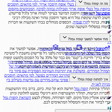
מה זה קופת גמל?
מתאים בעיקר לחוסכים בעלי אופק חיסכון ארוך. למי מתאים: חוסכים
בקופת גמל בעלי אופק ארוך וסבילות גבוהה לסיכון, המבקשים מקסום
קופת גמל
היא אפיק חיסכון המיועד בעיקר לטווח ארוך (לגיל פרישה).
פוטנציאל הצמיחה.
חשוב לדעת שקופת גמל היא מוצר חיסכון טהור ואינה מכילה רכיבי
ביטוח, בניגוד ל
קרן פנסיה
. הכספים מנוהלים בבתי השקעות או חברות
ביטוח במסלולי השקעה שונים.
מתי אפשר למשוך קופת גמל?
7
+
קופת גמל
מיועדת לקצבה בגיל פרישה. תיאורטית, אפשר למשוך את
%
23.9
+
12 חו׳
₪44,965 מ׳
24
קופות
הכסף בכל שלב, אך משיכה מוקדמת (לפני גיל פרישה) נחשבת ל"משיכה
קופת גמל
במסלול
מדדים גמיש
שלא כדין" וחייבת ב"קנס" מס כבד של 35% על כל הסכום (למעט קופות
מסלול עוקב מדדים גמיש, המשלב מדדי מניות ואג״ח בניהול פסיבי תוך
ישנות מאוד או קופות עם צבירה נמוכה מ-8,000 ₪). הדרך החוקית
גמישות בהקצאה בין אפיקי המדדים. הגמישות מאפשרת התאמה של
והנכונה למשוך את הכסף היא כקצבה חודשית לאחר הפרישה.
תמהיל המדדים, ומשלבת את יתרונות העקיבה הפסיבית עם פיזור בין
אפיקים. רמת הסיכון נגזרת מהרכב המדדים בפועל. למי מתאים: חוסכים
איך לפתוח קופת גמל?
בקופת גמל המעדיפים אפיק פסיבי עוקב-מדדים עם גמישות בשילוב בין
מניות לאג״ח.
תהליך פתיחת
קופת גמל
חדשה הוא קל ונוח. כיום, ברוב בתי ההשקעות
וחברות הביטוח, תהליך ההצטרפות הוא דיגיטלי כמעט לחלוטין וניתן
לביצוע אונליין מכל מקום. לפני הפתיחה, מומלץ לבצע
השוואת קופות גמל
כדי לבחור את הגוף והמסלול המתאימים לכם.