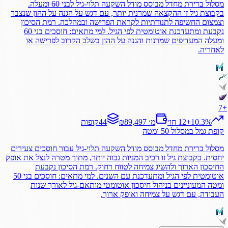
מסלול ברירת מחדל מבוסס מודל השקעה תלוי-גיל לבני 60 ומעלה.
בקבוצת גיל זו ההקצאה שמרנית יותר, עם דגש על הגנה על ההון שנצבר
וצמצום החשיפה לתנודתיות לקראת הפרישה ובמהלכה. רמת הסיכון
נקבעת ומתעדכנת אוטומטית לפי הגיל. למי מתאים: חוסכים בני 60
ומעלה המעדיפים שמרנות והגנה על ההון בשלב הקרוב לפרישה או
לאחריה.
7
+
%
10.3
+
12 חו׳
₪89,497 מ׳
44
קופות
קופת גמל
במסלול
50 ומטה
מסלול ברירת מחדל מבוסס מודל השקעה תלוי-גיל עבור חוסכים צעירים
יחסית. בקבוצת גיל זו רכיב המניות גבוה יותר, מתוך מטרה לנצל את אופק
החיסכון הארוך ולהשיג צמיחה לטווח רחוק. רמת הסיכון נקבעת
אוטומטית לפי הגיל ומתעדכנת עם השנים. למי מתאים: חוסכים בני 50
ומטה המעוניינים בניהול חיסכון אוטומטי מותאם-גיל לאורך שנות
העבודה, עם דגש על צמיחה ואופק ארוך.