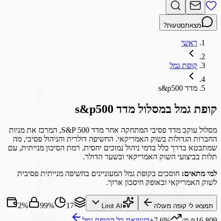
מצאתם
טעות?
ראשי
קופת גמל
מדד s&p500
קופת גמל
במסלול
מדד s&p500
מסלול עוקב מדד פסיבי המתחקה אחר מדד S&P 500, המרכז את מניות
החברות הגדולות בשוק האמריקאי. החשיפה דולרית והניהול פסיבי, מה
שמתבטא בדרך כלל בדמי ניהול נמוכים יחסית. רמת הסיכון מנייתית, עם
תלות בביצועי השוק האמריקאי ובשער הדולר.
למי מתאים:
חוסכים בקופת גמל המעוניינים בחשיפה מנייתית פסיבית
לשוק האמריקאי ובאופק חיסכון ארוך.
2%
99%
17
תמצאו לי קופה מעולה
Lirot AI
₪16,809 מ׳
+7.6%
השוואת כל ה
קופת גמל