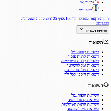
אי.די.אי
אינפיניטי
תיק השקעות מנוהל
תיקון 190
סעיף 125ד
המסלקה הפנסיונית
צרו קשר
תשואות והשוואות
תשואות
תשואות קופות גמל
תשואות קרנות פנסיה
תשואות קרנות השתלמות
תשואות גמל להשקעה
תשואות פוליסות חיסכון
תשואות חיסכון לכל ילד
השוואות
השוואת קופות גמל
השוואת קרנות פנסיה
השוואת קרנות השתלמות
השוואת גמל להשקעה