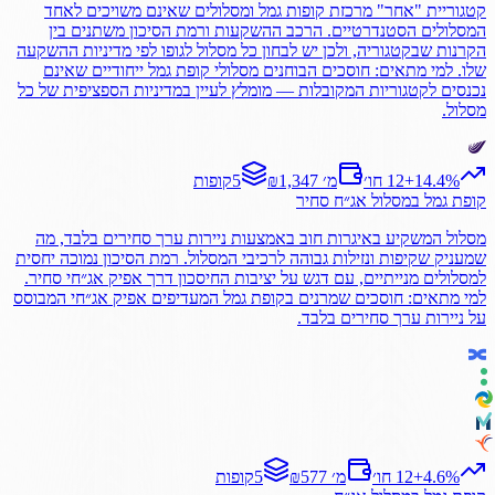
קטגוריית "אחר" מרכזת קופות גמל ומסלולים שאינם משויכים לאחד
המסלולים הסטנדרטיים. הרכב ההשקעות ורמת הסיכון משתנים בין
הקרנות שבקטגוריה, ולכן יש לבחון כל מסלול לגופו לפי מדיניות ההשקעה
שלו. למי מתאים: חוסכים הבוחנים מסלולי קופת גמל ייחודיים שאינם
נכנסים לקטגוריות המקובלות — מומלץ לעיין במדיניות הספציפית של כל
מסלול.
%
14.4
+
12 חו׳
₪1,347 מ׳
5
קופות
קופת גמל
במסלול
אג״ח סחיר
מסלול המשקיע באיגרות חוב באמצעות ניירות ערך סחירים בלבד, מה
שמעניק שקיפות ונזילות גבוהה לרכיבי המסלול. רמת הסיכון נמוכה יחסית
למסלולים מנייתיים, עם דגש על יציבות החיסכון דרך אפיק אג״חי סחיר.
למי מתאים: חוסכים שמרנים בקופת גמל המעדיפים אפיק אג״חי המבוסס
על ניירות ערך סחירים בלבד.
%
4.6
+
12 חו׳
₪577 מ׳
5
קופות