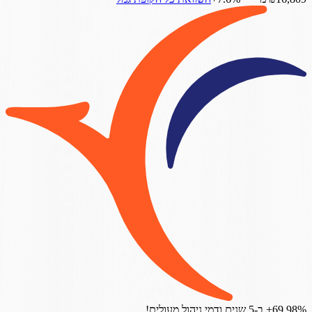
‎+69.98%
ב-5 שנים
ודמי ניהול מעולים!