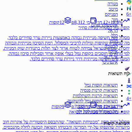
מנורה
מיטב
6
+
הפניקס
מור
%
19.4
+
12 חו׳
₪8,312 מ׳
12
קופות
אלטשולר שחם
קופת גמל
במסלול
מניות סחיר
הראל
כלל
מסלול בעל חשיפה מנייתית גבוהה באמצעות ניירות ערך סחירים בלבד,
מגדל
מה שמעניק שקיפות ונזילות לרכיבי המסלול. רמת הסיכון מנייתית וגבוהה
הכשרה
יחסית, עם פוטנציאל צמיחה לטווח ארוך לצד תלות בתנודות שוק המניות.
איילון
למי מתאים: חוסכים בקופת גמל בעלי אופק ארוך וסבילות סיכון גבוהה,
אי.די.אי
המעדיפים חשיפה מנייתית דרך ניירות ערך סחירים בלבד.
אינפיניטי
לוח תשואות
תשואות קופות גמל
תשואות קרנות פנסיה
תשואות קרנות השתלמות
4
+
תשואות קופות גמל להשקעה
תשואות פוליסות חיסכון
%
24.7
+
12 חו׳
₪7,335 מ׳
9
קופות
תשואות חיסכון לכל ילד
קופת גמל
במסלול
מבטיחת תשואה
מסלול ותיק מסוג "מבטיחת תשואה", שהתבסס היסטורית על איגרות חוב
השוואת קופות
מיועדות שהונפקו על-ידי המדינה והבטיחו תשואה קבועה לחלק מהנכסים.