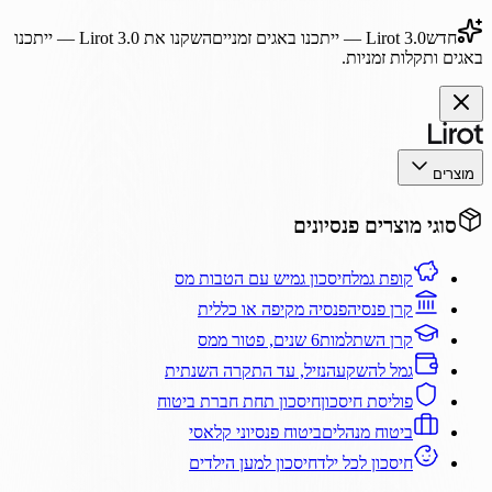
חדש
Lirot 3.0
— ייתכנו באגים זמניים
השקנו את
Lirot 3.0
— ייתכנו
באגים ותקלות זמניות.
מוצרים
סוגי מוצרים פנסיונים
קופת גמל
חיסכון גמיש עם הטבות מס
קרן פנסיה
פנסיה מקיפה או כללית
קרן השתלמות
6 שנים, פטור ממס
גמל להשקעה
נזיל, עד התקרה השנתית
פוליסת חיסכון
חיסכון תחת חברת ביטוח
ביטוח מנהלים
ביטוח פנסיוני קלאסי
חיסכון לכל ילד
חיסכון למען הילדים