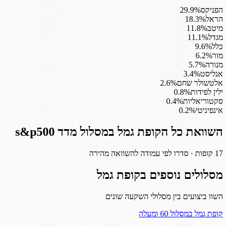
הפניקס
%
29.9
הראל
%
18.3
מיטב
%
11.8
מגדל
%
11.1
כלל
%
9.6
מור
%
6.2
מנורה
%
5.7
אנליסט
%
3.4
אלטשולר שחם
%
2.6
ילין לפידות
%
0.8
סקטוריאליות
%
0.4
אינפיניטי
%
0.2
השוואת כל ה
קופת גמל
במסלול
מדד s&p500
17
קופות · סדרו לפי עמודה להשוואה מהירה
מסלולים נוספים ב
קופת גמל
השוו ביצועים בין מסלולי השקעה שונים
קופת גמל
במסלול
60 ומעלה