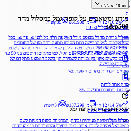
עוד 16 מסלולים
7
+
מידע ומשאבים על
קופת גמל
במסלול
מדד
%
16.2
+
12 חו׳
₪61,988 מ׳
35
קופות
s&p500
קופת גמל
במסלול
50-60
מסלול ברירת מחדל מבוסס מודל השקעה תלוי-גיל לבני 50 עד 60. ככל
שמתקרבים לגיל הפרישה רמת הסיכון מתונה יותר מזו של החוסכים
הלוואה מקופת גמל
הצעירים, באיזון בין המשך צמיחה לבין שמירה הדרגתית על ההון שנצבר.
תנאים, זכאות ואפשרויות משיכה
ההקצאה מתעדכנת אוטומטית עם הגיל. למי מתאים: חוסכים בני 50 עד
60 המבקשים איזון בין צמיחה לשמירת הון בשלב האמצע-מתקדם של
החיסכון לפרישה.
מילון מונחים
מונחים והגדרות בתחום הקופת גמל
מגזין אתר לירות
כתבות, ניתוחים וחדשות שוק
7
+
%
14.5
+
12 חו׳
₪137,299 מ׳
34
קופות
שאלות נפוצות על
קופת גמל
קופת גמל
במסלול
מניות
מסלול בעל חשיפה מנייתית גבוהה, המתמקד בשוק המניות לשם
20
הצג הכל
פוטנציאל צמיחה לטווח ארוך. רמת הסיכון והתנודתיות בו מהגבוהות
בקופת גמל, ולצד פוטנציאל התשואה הוא חשוף יותר לתנודות שוק.