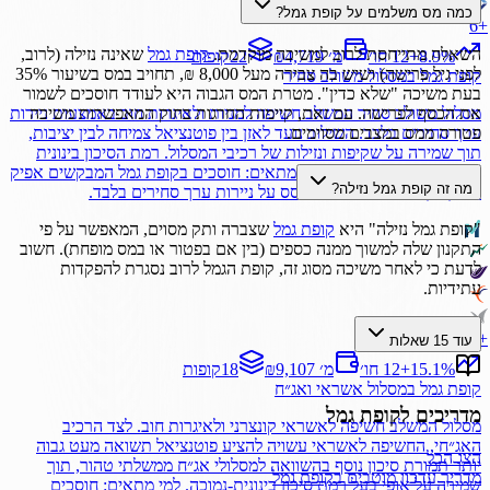
כמה מס משלמים על קופת גמל?
6
+
השאלה מתייחסת לרוב למשיכה מוקדמת.
קופת גמל
שאינה נזילה (לרוב,
%
8.9
+
12 חו׳
₪4,719 מ׳
22
קופות
לפני גיל פרישה) ושיש בה צבירה מעל 8,000 ₪, תחויב במס בשיעור 35%
קופת גמל
במסלול
משולב סחיר
בעת משיכה "שלא כדין". מטרת המס הגבוה היא לעודד חוסכים לשמור
את הכסף לפרישה. עם זאת, קיימות החרגות בחוק המאפשרות משיכה
מסלול משולב סחיר המשלב חשיפה למניות ולאיגרות חוב באמצעות ניירות
פטורה ממס במצבים מסוימים.
ערך סחירים בלבד. השילוב נועד לאזן בין פוטנציאל צמיחה לבין יציבות,
תוך שמירה על שקיפות ונזילות של רכיבי המסלול. רמת הסיכון בינונית
ונגזרת מהתמהיל בפועל. למי מתאים: חוסכים בקופת גמל המבקשים אפיק
מה זה קופת גמל נזילה?
מאוזן בין מניות לאג״ח, המבוסס על ניירות ערך סחירים בלבד.
"קופת גמל נזילה" היא
קופת גמל
שצברה ותק מסוים, המאפשר על פי
התקנון שלה למשוך ממנה כספים (בין אם בפטור או במס מופחת). חשוב
לדעת כי לאחר משיכה מסוג זה, קופת הגמל לרוב נסגרת להפקדות
עתידיות.
6
+
עוד
15
שאלות
%
15.1
+
12 חו׳
₪9,107 מ׳
18
קופות
קופת גמל
במסלול
אשראי ואג״ח
מדריכים ל
קופת גמל
מסלול המשלב חשיפה לאשראי קונצרני ולאיגרות חוב. לצד הרכיב
האג״חי, החשיפה לאשראי עשויה להציע פוטנציאל תשואה מעט גבוה
הצג הכל
יותר תמורת סיכון נוסף בהשוואה למסלולי אג״ח ממשלתי טהור, תוך
מדריך עדכון מוטבים בקופת גמל
שמירה על אופי בעל רמת סיכון בינונית-נמוכה. למי מתאים: חוסכים