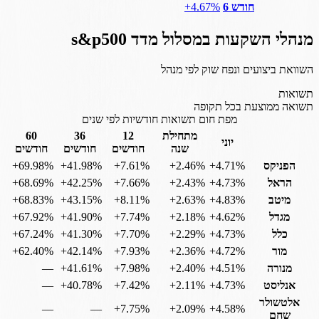
חודש 6
‎+4.67%
מנהלי השקעות במסלול
מדד s&p500
השוואת ביצועים ונפח שוק לפי מנהל
תשואות
תשואה ממוצעת בכל תקופה
מפת חום תשואות חודשיות לפי שנים
מתחילת
12
36
60
יוני
שנה
חודשים
חודשים
חודשים
הפניקס
‎+4.71%
‎+2.46%
‎+7.61%
‎+41.98%
‎+69.98%
הראל
‎+4.73%
‎+2.43%
‎+7.66%
‎+42.25%
‎+68.69%
מיטב
‎+4.83%
‎+2.63%
‎+8.11%
‎+43.15%
‎+68.83%
מגדל
‎+4.62%
‎+2.18%
‎+7.74%
‎+41.90%
‎+67.92%
כלל
‎+4.73%
‎+2.29%
‎+7.70%
‎+41.30%
‎+67.24%
מור
‎+4.72%
‎+2.36%
‎+7.93%
‎+42.14%
‎+62.40%
מנורה
‎+4.51%
‎+2.40%
‎+7.98%
‎+41.61%
—
אנליסט
‎+4.73%
‎+2.11%
‎+7.42%
‎+40.78%
—
אלטשולר
—
—
‎+7.75%
‎+2.09%
‎+4.58%
שחם