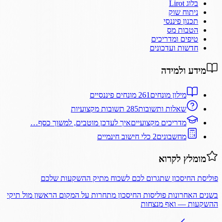
בלוג Lirot
ניתוח שוק
תכנון פיננסי
הטבות מס
טיפים ומדריכים
חדשות ועדכונים
מידע ולמידה
מילון מונחים
261 מונחים פיננסיים
שאלות ותשובות
285 תשובות מקצועיות
מדריכים מקצועיים
איך לעדכן מוטבים, למשוך כסף…
מחשבונים
2 כלי חישוב חינמיים
מומלץ לקרוא
פוליסת החיסכון שתגרום לכם לשכוח מתיק ההשקעות שלכם
בשנים האחרונות פוליסות החיסכון מתחרות על המקום הראשון מול תיקי
ההשקעות — ואף מנצחות