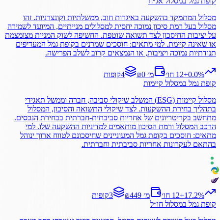
קופת גמל
במסלול
אג״ח
מסלול המתמקד בהשקעה באיגרות חוב, ממשלתיות וקונצרניות. זהו
מסלול בעל רמת סיכון נמוכה יחסית למסלולים מנייתיים, המיועד לשמירה
על יציבות החיסכון לצד תשואה שוטפת. החשיפה לשוק המניות מצומצמת
או שאינה קיימת. למי מתאים: חוסכים שמרנים בקופת גמל המעדיפים
תנודתיות נמוכה ויציבות, או הנמצאים קרוב לשלב הפרישה.
%
0.0
+
12 חו׳
₪0 מ׳
4
קופות
קופת גמל
במסלול
קיימות
מסלול קיימות (ESG) המשלב שיקולי סביבה, חברה וממשל תאגידי
בתהליך בחירת ההשקעות. לצד שיקולי התשואה והסיכון, המסלול
מתחשב בקריטריונים של אחריות סביבתית-חברתית בבחירת הנכסים.
הרכב המסלול ורמת הסיכון מותאמים למדיניות ההשקעה שלו. למי
מתאים: חוסכים בקופת גמל המעוניינים שחיסכונם לטווח ארוך ינוהל
בהתאם לעקרונות אחריות סביבתית וחברתית.
%
17.2
+
12 חו׳
₪449 מ׳
3
קופות
קופת גמל
במסלול
חו״ל