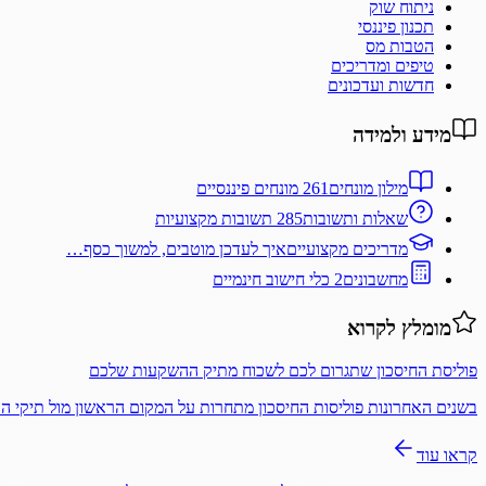
ניתוח שוק
תכנון פיננסי
הטבות מס
טיפים ומדריכים
חדשות ועדכונים
מידע ולמידה
מילון מונחים
261 מונחים פיננסיים
שאלות ותשובות
285 תשובות מקצועיות
מדריכים מקצועיים
איך לעדכן מוטבים, למשוך כסף…
מחשבונים
2 כלי חישוב חינמיים
מומלץ לקרוא
פוליסת החיסכון שתגרום לכם לשכוח מתיק ההשקעות שלכם
בשנים האחרונות פוליסות החיסכון מתחרות על המקום הראשון מול תיקי 
קראו עוד