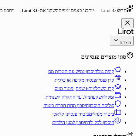
חדש
Lirot 3.0
— ייתכנו באגים זמניים
השקנו את
Lirot 3.0
— ייתכנו בא
מוצרים
סוגי מוצרים פנסיונים
קופת גמל
חיסכון גמיש עם הטבות מס
קרן פנסיה
פנסיה מקיפה או כללית
קרן השתלמות
6 שנים, פטור ממס
גמל להשקעה
נזיל, עד התקרה השנתית
פוליסת חיסכון
חיסכון תחת חברת ביטוח
ביטוח מנהלים
ביטוח פנסיוני קלאסי
חיסכון לכל ילד
חיסכון למען הילדים