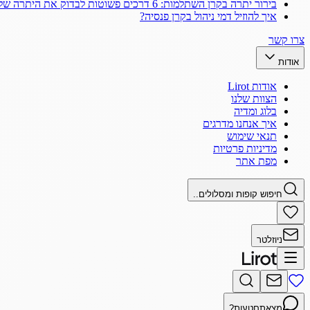
בירור יתרה בקרן השתלמות: 6 דרכים פשוטות לבדוק את היתרה שלך
איך להוזיל דמי ניהול בקרן פנסיה?
צרו קשר
אודות
אודות Lirot
הצוות שלנו
בלוג ומדיה
איך אנחנו מדרגים
תנאי שימוש
מדיניות פרטיות
מפת אתר
חיפוש קופות ומסלולים..
ניוזלטר
מצאתם
טעות?