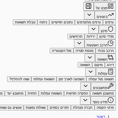
מבט על
ביצועים
גרפים
גרפים מתקדמים
נתונים חודשיים
ניתוח
טבלת תשואות
סיכון
מדדי סיכון
ירידות
תרחישים
הרכב השקעות
הרכב נוכחי
מגמת סטייה
מול הקטגוריה
השוואה
דירוג
מיקום
השוואה
עמלות
תשואה מול עמלה
השפעה לאורך זמן
השוואת עמלות
שווה להחליף?
מחשבונים
מחשבון תשואה
הפקדה חודשית
השוואת עמלות
תחזית
מחשבון יעד
מה
מידע נוסף
פרטי הקופה
חברה מנהלת
תזרים כספים
שאלות נפוצות
אנשים גם שואל
ראשי