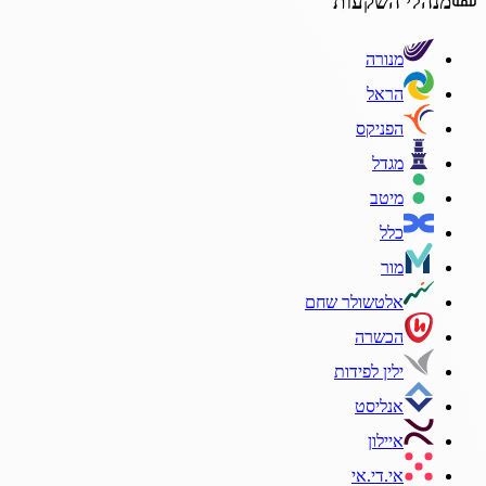
מנהלי השקעות
מנורה
הראל
הפניקס
מגדל
מיטב
כלל
מור
אלטשולר שחם
הכשרה
ילין לפידות
אנליסט
איילון
אי.די.אי