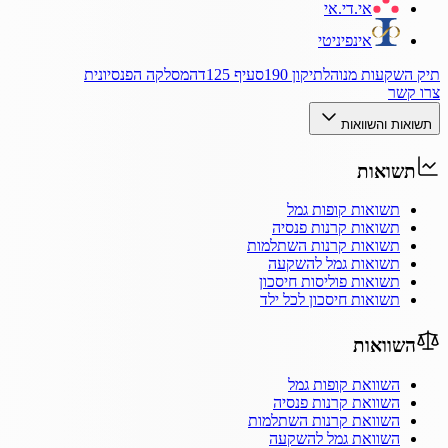
אי.די.אי
אינפיניטי
תיק השקעות מנוהל
תיקון 190
סעיף 125ד
המסלקה הפנסיונית
צרו קשר
תשואות והשוואות
תשואות
תשואות קופות גמל
תשואות קרנות פנסיה
תשואות קרנות השתלמות
תשואות גמל להשקעה
תשואות פוליסות חיסכון
תשואות חיסכון לכל ילד
השוואות
השוואת קופות גמל
השוואת קרנות פנסיה
השוואת קרנות השתלמות
השוואת גמל להשקעה