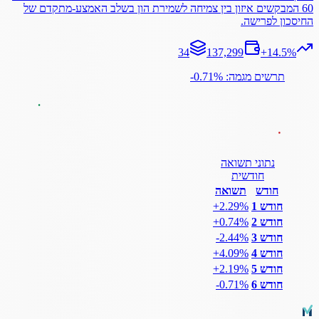
60 המבקשים איזון בין צמיחה לשמירת הון בשלב האמצע-מתקדם של
החיסכון לפרישה.
34
137,299
+
14.5
%
תרשים מגמה: ‎-0.71%
נתוני תשואה
חודשית
חודש
תשואה
חודש 1
‎+2.29%
חודש 2
‎+0.74%
חודש 3
‎-2.44%
חודש 4
‎+4.09%
חודש 5
‎+2.19%
חודש 6
‎-0.71%