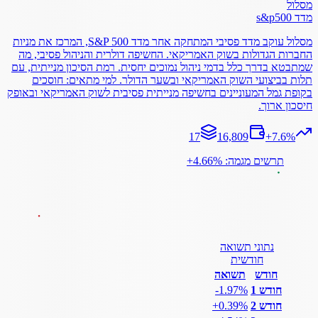
מסלול
מדד s&p500
מסלול עוקב מדד פסיבי המתחקה אחר מדד S&P 500, המרכז את מניות
החברות הגדולות בשוק האמריקאי. החשיפה דולרית והניהול פסיבי, מה
שמתבטא בדרך כלל בדמי ניהול נמוכים יחסית. רמת הסיכון מנייתית, עם
תלות בביצועי השוק האמריקאי ובשער הדולר. למי מתאים: חוסכים
בקופת גמל המעוניינים בחשיפה מנייתית פסיבית לשוק האמריקאי ובאופק
חיסכון ארוך.
17
16,809
+
7.6
%
תרשים מגמה: ‎+4.66%
נתוני תשואה
חודשית
חודש
תשואה
חודש 1
‎-1.97%
חודש 2
‎+0.39%