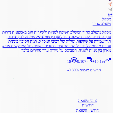
6
+
מסלול
משולב סחיר
מסלול משולב סחיר המשלב חשיפה למניות ולאיגרות חוב באמצעות ניירות
ערך סחירים בלבד. השילוב נועד לאזן בין פוטנציאל צמיחה לבין יציבות,
תוך שמירה על שקיפות ונזילות של רכיבי המסלול. רמת הסיכון בינונית
ונגזרת מהתמהיל בפועל. למי מתאים: חוסכים בקופת גמל המבקשים אפיק
מאוזן בין מניות לאג״ח, המבוסס על ניירות ערך סחירים בלבד.
18
9,107
+
15.1
%
תרשים מגמה: ‎-0.89%
נתוני תשואה
חודשית
חודש
תשואה