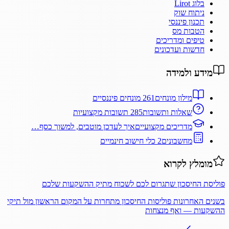
בלוג Lirot
ניתוח שוק
תכנון פיננסי
הטבות מס
טיפים ומדריכים
חדשות ועדכונים
מידע ולמידה
מילון מונחים
261 מונחים פיננסיים
שאלות ותשובות
285 תשובות מקצועיות
מדריכים מקצועיים
איך לעדכן מוטבים, למשוך כסף…
מחשבונים
2 כלי חישוב חינמיים
מומלץ לקרוא
פוליסת החיסכון שתגרום לכם לשכוח מתיק ההשקעות שלכם
בשנים האחרונות פוליסות החיסכון מתחרות על המקום הראשון מול תיקי
ההשקעות — ואף מנצחות