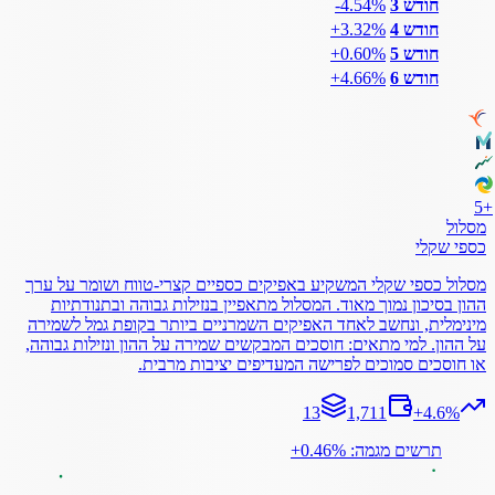
חודש 3
‎-4.54%
חודש 4
‎+3.32%
חודש 5
‎+0.60%
חודש 6
‎+4.66%
5
+
מסלול
כספי שקלי
מסלול כספי שקלי המשקיע באפיקים כספיים קצרי-טווח ושומר על ערך
ההון בסיכון נמוך מאוד. המסלול מתאפיין בנזילות גבוהה ובתנודתיות
מינימלית, ונחשב לאחד האפיקים השמרניים ביותר בקופת גמל לשמירה
על ההון. למי מתאים: חוסכים המבקשים שמירה על ההון ונזילות גבוהה,
או חוסכים סמוכים לפרישה המעדיפים יציבות מרבית.
13
1,711
+
4.6
%
תרשים מגמה: ‎+0.46%