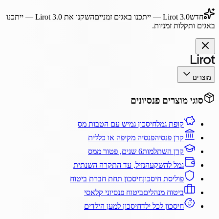
חדש
Lirot 3.0
— ייתכנו באגים זמניים
השקנו את
Lirot 3.0
— ייתכנו
באגים ותקלות זמניות.
מוצרים
סוגי מוצרים פנסיונים
קופת גמל
חיסכון גמיש עם הטבות מס
קרן פנסיה
פנסיה מקיפה או כללית
קרן השתלמות
6 שנים, פטור ממס
גמל להשקעה
נזיל, עד התקרה השנתית
פוליסת חיסכון
חיסכון תחת חברת ביטוח
ביטוח מנהלים
ביטוח פנסיוני קלאסי
חיסכון לכל ילד
חיסכון למען הילדים