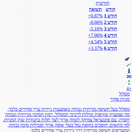
חודשית
חודש
תשואה
חודש 1
‎+0.87%
חודש 2
‎-0.66%
חודש 3
‎-5.16%
חודש 4
‎+7.96%
חודש 5
‎+4.54%
חודש 6
‎+3.37%
4
+
מסלול
מניות סחיר
מסלול בעל חשיפה מנייתית גבוהה באמצעות ניירות ערך סחירים בלבד,
מה שמעניק שקיפות ונזילות לרכיבי המסלול. רמת הסיכון מנייתית וגבוהה
יחסית, עם פוטנציאל צמיחה לטווח ארוך לצד תלות בתנודות שוק המניות.
למי מתאים: חוסכים בקופת גמל בעלי אופק ארוך וסבילות סיכון גבוהה,
המעדיפים חשיפה מנייתית דרך ניירות ערך סחירים בלבד.