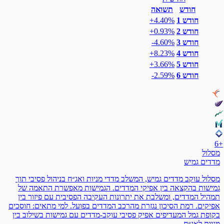
חודש
תשואה
חודש 1
‎+4.40%
חודש 2
‎+0.93%
חודש 3
‎-4.60%
חודש 4
‎+8.23%
חודש 5
‎+3.66%
חודש 6
‎-2.59%
6
+
מסלול
מדדים גמיש
מסלול עוקב מדדים גמיש, המשלב מדדי מניות ואג״ח בניהול פסיבי תוך
גמישות בהקצאה בין אפיקי המדדים. הגמישות מאפשרת התאמה של
תמהיל המדדים, ומשלבת את יתרונות העקיבה הפסיבית עם פיזור בין
אפיקים. רמת הסיכון נגזרת מהרכב המדדים בפועל. למי מתאים: חוסכים
בקופת גמל המעדיפים אפיק פסיבי עוקב-מדדים עם גמישות בשילוב בין
מניות לאג״ח.