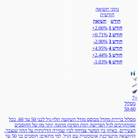
נתוני תשואה
חודשית
חודש
תשואה
חודש 1
‎+2.66%
חודש 2
‎+0.71%
חודש 3
‎-2.90%
חודש 4
‎+4.95%
חודש 5
‎+2.44%
חודש 6
‎-1.03%
7
+
מסלול
50-60
מסלול ברירת מחדל מבוסס מודל השקעה תלוי-גיל לבני 50 עד 60. ככל
שמתקרבים לגיל הפרישה רמת הסיכון מתונה יותר מזו של החוסכים
הצעירים, באיזון בין המשך צמיחה לבין שמירה הדרגתית על ההון שנצבר.
ההקצאה מתעדכנת אוטומטית עם הגיל. למי מתאים: חוסכים בני 50 עד