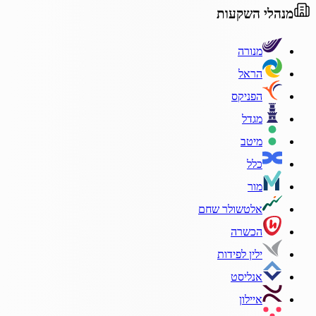
מנהלי השקעות
מנורה
הראל
הפניקס
מגדל
מיטב
כלל
מור
אלטשולר שחם
הכשרה
ילין לפידות
אנליסט
איילון