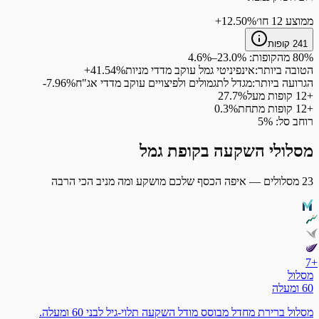
ממוצע 12 חו׳
‎+12.50%
241
קופות
80% מהקופות:
%
23.0
–
%
4.6
הטובה ביותר
:
אינפיניטי גמל עוקב מדדי מניות
‎+41.54%
הגרועה ביותר
:
מגדל לתגמולים ולפיצויים עוקב מדדי אג"ח
‎-7.96%
+
12
קופות מעל
%
27.7
+
12
קופות מתחת
%
0.3
רוחב סל:
%
5
מסלולי השקעה בקופת גמל
23
מסלולים — איפה הכסף שלכם מושקע ומה מניב הכי הרבה
7
+
מסלול
60 ומעלה
מסלול ברירת מחדל מבוסס מודל השקעה תלוי-גיל לבני 60 ומעלה.