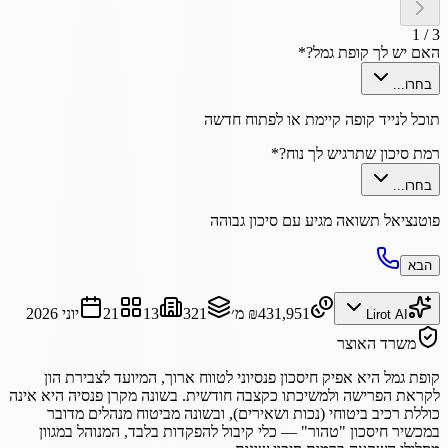
1
/
3
האם יש לך קופת גמל?
*
בחרו...
תוכל לנייד קופה קיימת או לפתוח חדשה
רמת סיכון שתרגיש לך נוח?
*
בחרו...
פוטנציאל תשואה מגיע עם סיכון גבוהה
הבא
₪431,951
מ׳
321
13
21
יוני 2026
Lirot AI
משרד האוצר
קופת גמל היא אפיק חיסכון פנסיוני לטווח ארוך, המיועד לצבירת הון
לקראת הפרישה ולמשיכתו כקצבה חודשית. בשונה מקרן פנסיה היא אינה
כוללת רכיב ביטוחי (נכות ושאירים), ובשונה מביטוח מנהלים מדובר
במכשיר חיסכון "טהור" — כלי קיבול להפקדות בלבד, המנוהל במגוון