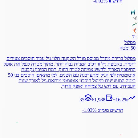
חודש 6
‎-0.02%
7
+
מסלול
50 ומטה
מסלול ברירת מחדל מבוסס מודל השקעה תלוי-גיל עבור חוסכים צעירים
יחסית. בקבוצת גיל זו רכיב המניות גבוה יותר, מתוך מטרה לנצל את אופק
החיסכון הארוך ולהשיג צמיחה לטווח רחוק. רמת הסיכון נקבעת
אוטומטית לפי הגיל ומתעדכנת עם השנים. למי מתאים: חוסכים בני 50
ומטה המעוניינים בניהול חיסכון אוטומטי מותאם-גיל לאורך שנות
העבודה, עם דגש על צמיחה ואופק ארוך.
35
61,988
+
16.2
%
תרשים מגמה: ‎-1.03%