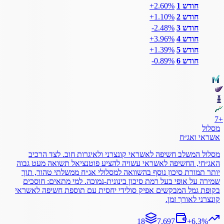
חודש 1
‎+2.60%
חודש 2
‎+1.10%
חודש 3
‎-2.48%
חודש 4
‎+3.96%
חודש 5
‎+1.39%
חודש 6
‎-0.89%
7
+
מסלול
אשראי ואג״ח
מסלול המשלב חשיפה לאשראי קונצרני ולאיגרות חוב. לצד הרכיב
האג״חי, החשיפה לאשראי עשויה להציע פוטנציאל תשואה מעט גבוה
יותר תמורת סיכון נוסף בהשוואה למסלולי אג״ח ממשלתי טהור, תוך
שמירה על אופי בעל רמת סיכון בינונית-נמוכה. למי מתאים: חוסכים
בקופת גמל המבקשים אפיק סולידי יחסית עם תוספת חשיפה לאשראי
קונצרני לאורך זמן.
18
7,697
+
6.3
%