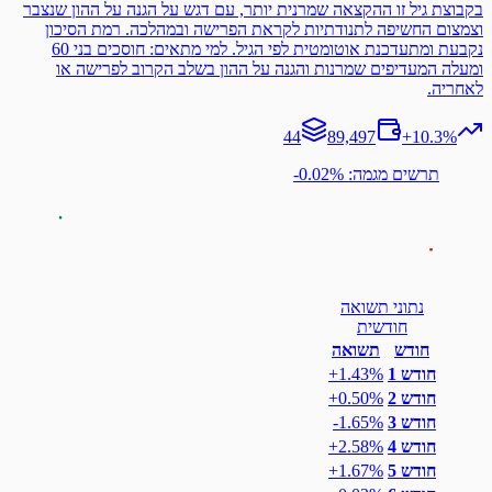
בקבוצת גיל זו ההקצאה שמרנית יותר, עם דגש על הגנה על ההון שנצבר
וצמצום החשיפה לתנודתיות לקראת הפרישה ובמהלכה. רמת הסיכון
נקבעת ומתעדכנת אוטומטית לפי הגיל. למי מתאים: חוסכים בני 60
ומעלה המעדיפים שמרנות והגנה על ההון בשלב הקרוב לפרישה או
לאחריה.
44
89,497
+
10.3
%
תרשים מגמה: ‎-0.02%
נתוני תשואה
חודשית
חודש
תשואה
חודש 1
‎+1.43%
חודש 2
‎+0.50%
חודש 3
‎-1.65%
חודש 4
‎+2.58%
חודש 5
‎+1.67%