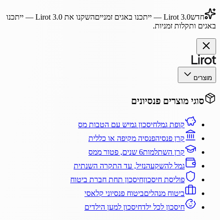
חדש
Lirot 3.0
— ייתכנו באגים זמניים
השקנו את
Lirot 3.0
— ייתכנו
באגים ותקלות זמניות.
מוצרים
סוגי מוצרים פנסיונים
קופת גמל
חיסכון גמיש עם הטבות מס
קרן פנסיה
פנסיה מקיפה או כללית
קרן השתלמות
6 שנים, פטור ממס
גמל להשקעה
נזיל, עד התקרה השנתית
פוליסת חיסכון
חיסכון תחת חברת ביטוח
ביטוח מנהלים
ביטוח פנסיוני קלאסי
חיסכון לכל ילד
חיסכון למען הילדים