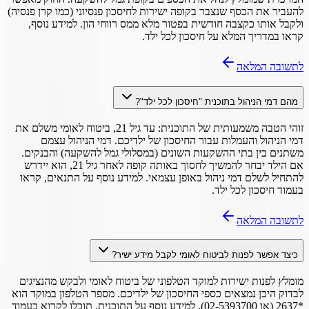
להעביר את הכסף שנצבר בקופה ישירות לחיסכון פנסיוני (כמו קרן פנסיה)
ולקבל אותו כקצבה חודשית בפטור מלא ממס רווחי הון. למידע נוסף,
קראו במדריך המלא על חיסכון לכל ילד.
לתשובה המלאה
מהם דמי הניהול בתוכנית "חיסכון לכל ילד"?
זוהי הטבה משמעותית של התוכנית: עד גיל 21, ביטוח לאומי משלם את
דמי הניהול והעמלות עבור החיסכון של ילדיכם. דמי הניהול עצמם
משתנים בין בתי ההשקעות השונים (במסלולי גמל להשקעה) והבנקים.
אם הילד יבחר להמשיך לחסוך באותה קופה לאחר גיל 21, הוא יידרש
להתחיל לשלם דמי ניהול באופן עצמאי. למידע נוסף על התנאים, קראו
בעמוד חיסכון לכל ילד.
לתשובה המלאה
כיצד אפשר לפנות לביטוח לאומי לקבל מידע ישיר?
מומלץ לפנות ישירות למוקד הטלפוני של ביטוח לאומי ולבקש מהנציגים
לבדוק היכן נמצאים כספי החיסכון של ילדיכם. מספר הטלפון במוקד הוא
*2637 (או 02-5393700). למידע נוסף על התוכנית, תוכלו לקרוא בעמוד