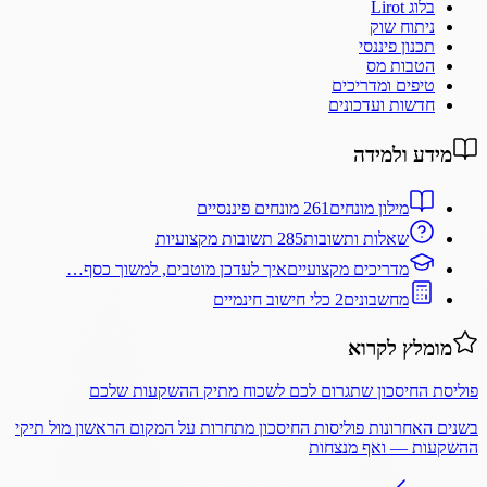
בלוג Lirot
ניתוח שוק
תכנון פיננסי
הטבות מס
טיפים ומדריכים
חדשות ועדכונים
מידע ולמידה
מילון מונחים
261 מונחים פיננסיים
שאלות ותשובות
285 תשובות מקצועיות
מדריכים מקצועיים
איך לעדכן מוטבים, למשוך כסף…
מחשבונים
2 כלי חישוב חינמיים
מומלץ לקרוא
פוליסת החיסכון שתגרום לכם לשכוח מתיק ההשקעות שלכם
בשנים האחרונות פוליסות החיסכון מתחרות על המקום הראשון מול תיקי
ההשקעות — ואף מנצחות