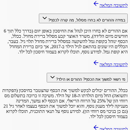
לתשובה המלאה
במידה וההורים לא בחרו מסלול, מה קורה לכסף?
אם ההורים לא בחרו היכן לנהל את החיסכון באופן יזום (בדרך כלל תוך 6
חודשים מיום הלידה), משרד האוצר קבע מסלול ברירת מחדל. ככלל,
הכסף ינוהל בקופת גמל להשקעה במסלול ברירת מחדל תלוי גיל. בעבר,
הכללים היו שונים בהתאם לגיל הילד ב-2017, אך כיום ברירת המחדל
היא קופת גמל. למידע נוסף, תוכלו לקרוא בעמוד חיסכון לכל ילד.
לתשובה המלאה
מי רשאי למשוך את הכסף? ההורים או הילד?
ככלל, ההורים יכולים לבקש למשוך את הכסף שהצטבר בחיסכון (הפקדות
ותשואה) החל מיום הולדתו ה-18 של הילד. משיכה זו כרוכה בתשלום מס
רווחי הון של 25% על הרווח הריאלי. אם הכסף לא נמשך, המדינה
מעניקה לילד מענק נוסף, והוא יוכל למשוך את הכסף בעצמו לאחר גיל 21
(גם כן בניכוי מס רווחי הון). למידע נוסף על תנאי התוכנית, תוכלו לקרוא
בעמוד חיסכון לכל ילד.
לתשובה המלאה