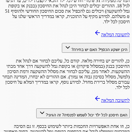
המדינה מפקידה 51 ₪ מדי חודש לכל ילד הזכאי לקצבת ילדים, עד הגיעו
לגיל 18. ההורים יכולים לבחור היכן לנהל את החיסכון (בבנק או בקופת
גמל להשקעה) ויכולים גם להכפיל את סכום החיסכון החודשי ולהוסיף 51
₪ משלהם. למידע מקיף על התוכנית, קראו במדריך הראשי שלנו על
חיסכון לכל ילד.
לתשובה המלאה
היכן יושקע הכסף? האם יש בחירה?
כן, להורים יש בחירה מלאה. קודם כל, עליכם לבחור אם לנהל את
החיסכון בבנק (במסלול פיקדון) או בקופת גמל להשקעה דרך אחד מבתי
ההשקעות. לאחר מכן, עליכם לבחור את מסלול ההשקעה ורמת הסיכון
(למשל, מסלול בסיכון גבוה או נמוך). אם ההורים לא יבחרו, המדינה תבחר
עבורם מסלול ברירת מחדל. למידע נוסף, קראו במדריך המלא על חיסכון
לכל ילד.
לתשובה המלאה
האם חיסכון לכל ילד יכול לשמש לפנסיה? זה הגיוני?
כן, וזו אחת האפשרויות החכמות ביותר לשימוש בכסף. זו גם הסיבה
המרכזית שמומלץ לנהל את הכספים בקופת גמל להשקעה. החוק מאפשר