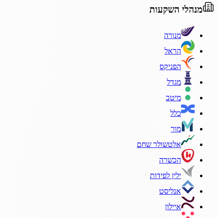
מנהלי השקעות
מנורה
הראל
הפניקס
מגדל
מיטב
כלל
מור
אלטשולר שחם
הכשרה
ילין לפידות
אנליסט
איילון