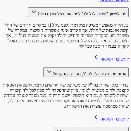
ניתן למשוך "חיסכון לכל ילד" לפני הזמן בשל צורך רפואי?
כן, החוק מאפשר משיכה מוקדמת (לפני גיל 18) במקרים חריגים של חולי
קשה או נכות של הילד, אך זו לרוב אינה אפשרות מומלצת. במקרה של
משיכה כזו, הפקדות המדינה יחודשו והילד יקבל את המענק בגיל 21, אך
חשוב לבדוק את כלל ההשלכות לפני ביצוע הפעולה. למידע נוסף, תוכלו
לקרוא בעמוד חיסכון לכל ילד.
לתשובה המלאה
אנחנו טסים עם הילד לחו"ל, מה דין ההפקדות?
בדרך כלל, שהות בחו"ל של מעל שלושה חודשים גורמת להפסקת הזכאות
לקצבת ילדים מביטוח לאומי. כיוון שההפקדה לחיסכון לכל ילד קשורה
ישירות לקצבה זו, גם היא תיפסק. ישנם חריגים, כמו מעבר לטובת עבודה
שכוללת תשלום לביטוח לאומי או עקב טיפול רפואי באישור, אך ככלל,
שהות ממושכת עוצרת את ההפקדות.
לתשובה המלאה