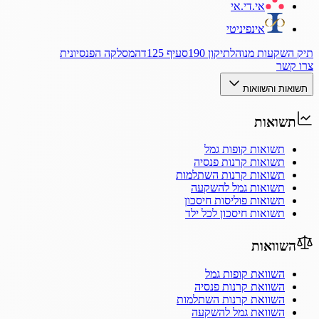
אי.די.אי
אינפיניטי
תיק השקעות מנוהל
תיקון 190
סעיף 125ד
המסלקה הפנסיונית
צרו קשר
תשואות והשוואות
תשואות
תשואות קופות גמל
תשואות קרנות פנסיה
תשואות קרנות השתלמות
תשואות גמל להשקעה
תשואות פוליסות חיסכון
תשואות חיסכון לכל ילד
השוואות
השוואת קופות גמל
השוואת קרנות פנסיה
השוואת קרנות השתלמות
השוואת גמל להשקעה