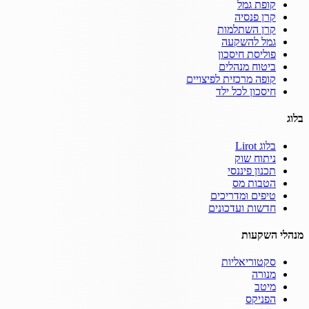
קופת גמל
קרן פנסיה
קרן השתלמות
גמל להשקעה
פוליסת חיסכון
ביטוח מנהלים
קופה מרכזית לפיצויים
חיסכון לכל ילד
בלוג
בלוג Lirot
ניתוח שוק
תכנון פיננסי
הטבות מס
טיפים ומדריכים
חדשות ועדכונים
מנהלי השקעות
סקטוריאליות
מנורה
מיטב
הפניקס