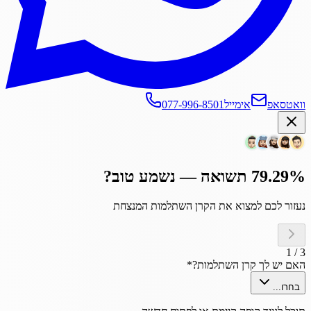
וואטסאפ
אימייל
077-996-8501
79.29% תשואה — נשמע טוב?
נעזור לכם למצוא את הקרן השתלמות המנצחת
1
/
3
האם יש לך קרן השתלמות?
*
בחרו...