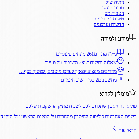
ניתוח שוק
תכנון פיננסי
הטבות מס
טיפים ומדריכים
חדשות ועדכונים
מידע ולמידה
מילון מונחים
261 מונחים פיננסיים
שאלות ותשובות
285 תשובות מקצועיות
מדריכים מקצועיים
איך לעדכן מוטבים, למשוך כסף…
מחשבונים
2 כלי חישוב חינמיים
מומלץ לקרוא
פוליסת החיסכון שתגרום לכם לשכוח מתיק ההשקעות שלכם
בשנים האחרונות פוליסות החיסכון מתחרות על המקום הראשון מול תיקי 
קראו עוד