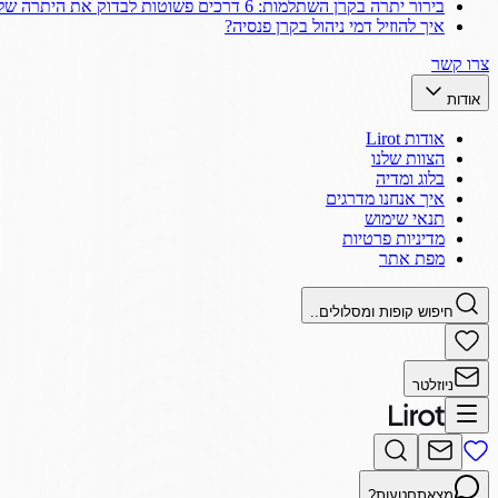
בירור יתרה בקרן השתלמות: 6 דרכים פשוטות לבדוק את היתרה שלך
איך להוזיל דמי ניהול בקרן פנסיה?
צרו קשר
אודות
אודות Lirot
הצוות שלנו
בלוג ומדיה
איך אנחנו מדרגים
תנאי שימוש
מדיניות פרטיות
מפת אתר
חיפוש קופות ומסלולים..
ניוזלטר
מצאתם
טעות?