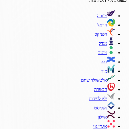
מנהלי השקעות
מנורה
הראל
הפניקס
מגדל
מיטב
כלל
מור
אלטשולר שחם
הכשרה
ילין לפידות
אנליסט
איילון
אי.די.אי