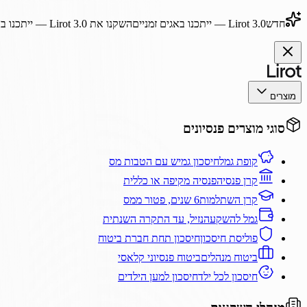
חדש
Lirot 3.0
— ייתכנו באגים זמניים
השקנו את
Lirot 3.0
— ייתכנו בא
מוצרים
סוגי מוצרים פנסיונים
קופת גמל
חיסכון גמיש עם הטבות מס
קרן פנסיה
פנסיה מקיפה או כללית
קרן השתלמות
6 שנים, פטור ממס
גמל להשקעה
נזיל, עד התקרה השנתית
פוליסת חיסכון
חיסכון תחת חברת ביטוח
ביטוח מנהלים
ביטוח פנסיוני קלאסי
חיסכון לכל ילד
חיסכון למען הילדים