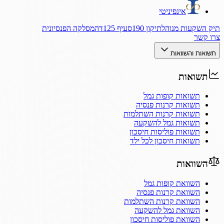
אינפיניטי
תיק השקעות מנוהל
תיקון 190
סעיף 125ד
המסלקה הפנסיונית
צרו קשר
תשואות והשוואות
תשואות
תשואות קופות גמל
תשואות קרנות פנסיה
תשואות קרנות השתלמות
תשואות גמל להשקעה
תשואות פוליסות חיסכון
תשואות חיסכון לכל ילד
השוואות
השוואת קופות גמל
השוואת קרנות פנסיה
השוואת קרנות השתלמות
השוואת גמל להשקעה
השוואת פוליסות חיסכון