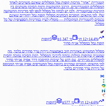
קטגוריית "אחר" מרכזת קופות גמל ומסלולים שאינם משויכים לאחד
המסלולים הסטנדרטיים. הרכב ההשקעות ורמת הסיכון משתנים בין
הקרנות שבקטגוריה, ולכן יש לבחון כל מסלול לגופו לפי מדיניות ההשקעה
שלו. למי מתאים: חוסכים הבוחנים מסלולי קופת גמל ייחודיים שאינם
נכנסים לקטגוריות המקובלות — מומלץ לעיין במדיניות הספציפית של כל
מסלול.
%
14.4
+
12 חו׳
₪1,347 מ׳
5
קופות
קופת גמל
במסלול
אג״ח סחיר
מסלול המשקיע באיגרות חוב באמצעות ניירות ערך סחירים בלבד, מה
שמעניק שקיפות ונזילות גבוהה לרכיבי המסלול. רמת הסיכון נמוכה יחסית
למסלולים מנייתיים, עם דגש על יציבות החיסכון דרך אפיק אג״חי סחיר.
למי מתאים: חוסכים שמרנים בקופת גמל המעדיפים אפיק אג״חי המבוסס
על ניירות ערך סחירים בלבד.
%
4.6
+
12 חו׳
₪577 מ׳
5
קופות