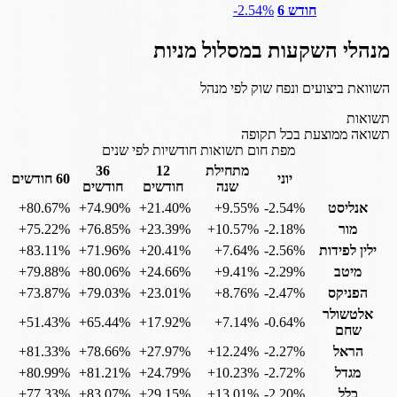
חודש 6
‎-2.54%
מנהלי השקעות במסלול
מניות
השוואת ביצועים ונפח שוק לפי מנהל
תשואות
תשואה ממוצעת בכל תקופה
מפת חום תשואות חודשיות לפי שנים
מתחילת
12
36
יוני
60 חודשים
שנה
חודשים
חודשים
אנליסט
‎-2.54%
‎+9.55%
‎+21.40%
‎+74.90%
‎+80.67%
מור
‎-2.18%
‎+10.57%
‎+23.39%
‎+76.85%
‎+75.22%
ילין לפידות
‎-2.56%
‎+7.64%
‎+20.41%
‎+71.96%
‎+83.11%
מיטב
‎-2.29%
‎+9.41%
‎+24.66%
‎+80.06%
‎+79.88%
הפניקס
‎-2.47%
‎+8.76%
‎+23.01%
‎+79.03%
‎+73.87%
אלטשולר
‎+51.43%
‎+65.44%
‎+17.92%
‎+7.14%
‎-0.64%
שחם
הראל
‎-2.27%
‎+12.24%
‎+27.97%
‎+78.66%
‎+81.33%
מגדל
‎-2.72%
‎+10.23%
‎+24.79%
‎+81.21%
‎+80.99%
כלל
‎-2.20%
‎+13.01%
‎+29.15%
‎+83.07%
‎+77.33%