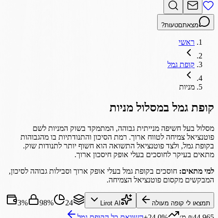
מצאתם
טעות?
ראשי
קופת גמל
מניות
קופת גמל
במסלול
מניות
מסלול בעל חשיפה מנייתית גבוהה, המתמקד בשוק המניות לשם
פוטנציאל צמיחה לטווח ארוך. רמת הסיכון והתנודתיות בו מהגבוהות
בקופת גמל, ולצד פוטנציאל התשואה הוא חשוף יותר לתנודות שוק.
מתאים בעיקר לחוסכים בעלי אופק חיסכון ארוך.
למי מתאים:
חוסכים בקופת גמל בעלי אופק ארוך וסבילות גבוהה לסיכון,
המבקשים מקסום פוטנציאל הצמיחה.
3%
98%
24
תמצאו לי קופה מעולה
Lirot AI
₪44,965 מ׳
+24.0%
השוואת כל ה
קופת גמל