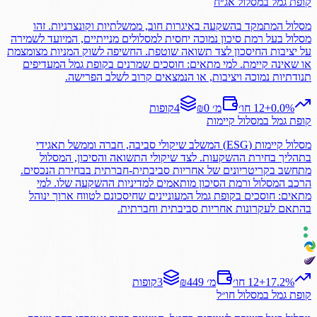
קופת גמל
במסלול
אג״ח
מסלול המתמקד בהשקעה באיגרות חוב, ממשלתיות וקונצרניות. זהו
מסלול בעל רמת סיכון נמוכה יחסית למסלולים מנייתיים, המיועד לשמירה
על יציבות החיסכון לצד תשואה שוטפת. החשיפה לשוק המניות מצומצמת
או שאינה קיימת. למי מתאים: חוסכים שמרנים בקופת גמל המעדיפים
תנודתיות נמוכה ויציבות, או הנמצאים קרוב לשלב הפרישה.
%
0.0
+
12 חו׳
₪0 מ׳
4
קופות
קופת גמל
במסלול
קיימות
מסלול קיימות (ESG) המשלב שיקולי סביבה, חברה וממשל תאגידי
בתהליך בחירת ההשקעות. לצד שיקולי התשואה והסיכון, המסלול
מתחשב בקריטריונים של אחריות סביבתית-חברתית בבחירת הנכסים.
הרכב המסלול ורמת הסיכון מותאמים למדיניות ההשקעה שלו. למי
מתאים: חוסכים בקופת גמל המעוניינים שחיסכונם לטווח ארוך ינוהל
בהתאם לעקרונות אחריות סביבתית וחברתית.
%
17.2
+
12 חו׳
₪449 מ׳
3
קופות
קופת גמל
במסלול
חו״ל