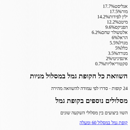
אנליסט
%
17.7
מור
%
17.5
ילין לפידות
%
14.2
מיטב
%
12.2
הפניקס
%
9.6
אלטשולר שחם
%
6.2
הראל
%
6
מגדל
%
5.5
כלל
%
5
מנורה
%
3.5
אינפיניטי
%
2
סקטוריאליות
%
0.7
השוואת כל ה
קופת גמל
במסלול
מניות
24
קופות · סדרו לפי עמודה להשוואה מהירה
מסלולים נוספים ב
קופת גמל
השוו ביצועים בין מסלולי השקעה שונים
קופת גמל
במסלול
60 ומעלה