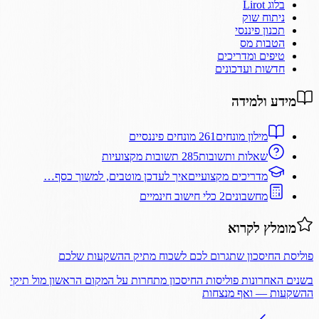
בלוג Lirot
ניתוח שוק
תכנון פיננסי
הטבות מס
טיפים ומדריכים
חדשות ועדכונים
מידע ולמידה
מילון מונחים
261 מונחים פיננסיים
שאלות ותשובות
285 תשובות מקצועיות
מדריכים מקצועיים
איך לעדכן מוטבים, למשוך כסף…
מחשבונים
2 כלי חישוב חינמיים
מומלץ לקרוא
פוליסת החיסכון שתגרום לכם לשכוח מתיק ההשקעות שלכם
בשנים האחרונות פוליסות החיסכון מתחרות על המקום הראשון מול תיקי
ההשקעות — ואף מנצחות