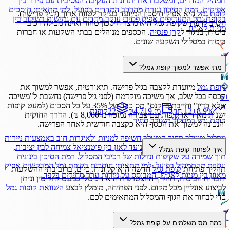
תמהיל המדדים, ומשלבת את יתרונות העקיבה הפסיבית עם פיזור בין
אפיקים. רמת הסיכון נגזרת מהרכב המדדים בפועל. למי מתאים: חוסכים
קופת גמל
היא אפיק חיסכון המיועד בעיקר לטווח ארוך (לגיל פרישה).
בקופת גמל המעדיפים אפיק פסיבי עוקב-מדדים עם גמישות בשילוב בין
חשוב לדעת שקופת גמל היא מוצר חיסכון טהור ואינה מכילה רכיבי
מניות לאג״ח.
ביטוח, בניגוד ל
קרן פנסיה
. הכספים מנוהלים בבתי השקעות או חברות
ביטוח במסלולי השקעה שונים.
מתי אפשר למשוך קופת גמל?
קופת גמל
מיועדת לקצבה בגיל פרישה. תיאורטית, אפשר למשוך את
הכסף בכל שלב, אך משיכה מוקדמת (לפני גיל פרישה) נחשבת ל"משיכה
6
+
שלא כדין" וחייבת ב"קנס" מס כבד של 35% על כל הסכום (למעט קופות
%
8.9
+
12 חו׳
₪4,719 מ׳
22
קופות
ישנות מאוד או קופות עם צבירה נמוכה מ-8,000 ₪). הדרך החוקית
קופת גמל
במסלול
משולב סחיר
והנכונה למשוך את הכסף היא כקצבה חודשית לאחר הפרישה.
מסלול משולב סחיר המשלב חשיפה למניות ולאיגרות חוב באמצעות ניירות
ערך סחירים בלבד. השילוב נועד לאזן בין פוטנציאל צמיחה לבין יציבות,
איך לפתוח קופת גמל?
תוך שמירה על שקיפות ונזילות של רכיבי המסלול. רמת הסיכון בינונית
ונגזרת מהתמהיל בפועל. למי מתאים: חוסכים בקופת גמל המבקשים אפיק
תהליך פתיחת
קופת גמל
חדשה הוא קל ונוח. כיום, ברוב בתי ההשקעות
מאוזן בין מניות לאג״ח, המבוסס על ניירות ערך סחירים בלבד.
וחברות הביטוח, תהליך ההצטרפות הוא דיגיטלי כמעט לחלוטין וניתן
לביצוע אונליין מכל מקום. לפני הפתיחה, מומלץ לבצע
השוואת קופות גמל
כדי לבחור את הגוף והמסלול המתאימים לכם.
כמה מס משלמים על קופת גמל?