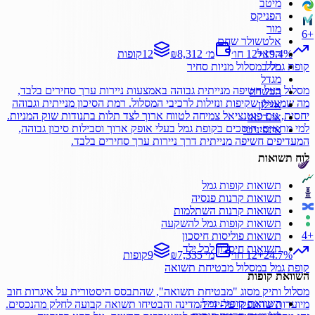
מיטב
הפניקס
מור
6
+
אלטשולר שחם
הראל
%
19.4
+
12 חו׳
₪8,312 מ׳
12
קופות
כלל
קופת גמל
במסלול
מניות סחיר
מגדל
מסלול בעל חשיפה מנייתית גבוהה באמצעות ניירות ערך סחירים בלבד,
הכשרה
מה שמעניק שקיפות ונזילות לרכיבי המסלול. רמת הסיכון מנייתית וגבוהה
איילון
יחסית, עם פוטנציאל צמיחה לטווח ארוך לצד תלות בתנודות שוק המניות.
אי.די.אי
למי מתאים: חוסכים בקופת גמל בעלי אופק ארוך וסבילות סיכון גבוהה,
אינפיניטי
המעדיפים חשיפה מנייתית דרך ניירות ערך סחירים בלבד.
לוח תשואות
תשואות קופות גמל
תשואות קרנות פנסיה
תשואות קרנות השתלמות
תשואות קופות גמל להשקעה
4
+
תשואות פוליסות חיסכון
תשואות חיסכון לכל ילד
%
24.7
+
12 חו׳
₪7,335 מ׳
9
קופות
קופת גמל
במסלול
מבטיחת תשואה
השוואת קופות
מסלול ותיק מסוג "מבטיחת תשואה", שהתבסס היסטורית על איגרות חוב
השוואת קופות גמל
מיועדות שהונפקו על-ידי המדינה והבטיחו תשואה קבועה לחלק מהנכסים.