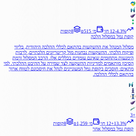
%
-4.3
12 חו׳
₪515 מ׳
8
קופות
קופת גמל
במסלול
הלכה
מסלול המנהל את ההשקעות בהתאם לכללי ההלכה היהודית, בליווי
ופיקוח הלכתי. ההשקעות נבחנות מול קריטריונים הלכתיים, לרבות
הימנעות מתחומים שאינם עומדים בכללים אלו. הרכב המסלול ורמת
הסיכון מותאמים למדיניות ההשקעה לצד שמירה על ההיבט ההלכתי. למי
מתאים: חוסכים בקופת גמל המעוניינים לנהל את חיסכונם לטווח ארוך
בהתאם לכללי ההלכה.
3
+
%
13.3
+
12 חו׳
₪1,259 מ׳
8
קופות
קופת גמל
במסלול
אחר