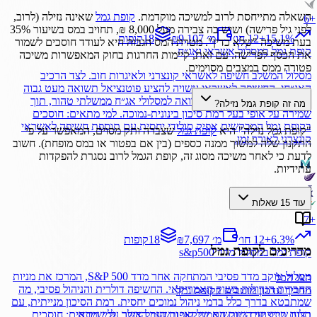
השאלה מתייחסת לרוב למשיכה מוקדמת.
קופת גמל
שאינה נזילה (לרוב,
6
+
לפני גיל פרישה) ושיש בה צבירה מעל 8,000 ₪, תחויב במס בשיעור 35%
%
15.1
+
12 חו׳
₪9,107 מ׳
18
קופות
בעת משיכה "שלא כדין". מטרת המס הגבוה היא לעודד חוסכים לשמור
קופת גמל
במסלול
אשראי ואג״ח
את הכסף לפרישה. עם זאת, קיימות החרגות בחוק המאפשרות משיכה
פטורה ממס במצבים מסוימים.
מסלול המשלב חשיפה לאשראי קונצרני ולאיגרות חוב. לצד הרכיב
האג״חי, החשיפה לאשראי עשויה להציע פוטנציאל תשואה מעט גבוה
יותר תמורת סיכון נוסף בהשוואה למסלולי אג״ח ממשלתי טהור, תוך
מה זה קופת גמל נזילה?
שמירה על אופי בעל רמת סיכון בינונית-נמוכה. למי מתאים: חוסכים
בקופת גמל המבקשים אפיק סולידי יחסית עם תוספת חשיפה לאשראי
"קופת גמל נזילה" היא
קופת גמל
שצברה ותק מסוים, המאפשר על פי
קונצרני לאורך זמן.
התקנון שלה למשוך ממנה כספים (בין אם בפטור או במס מופחת). חשוב
לדעת כי לאחר משיכה מסוג זה, קופת הגמל לרוב נסגרת להפקדות
עתידיות.
עוד
15
שאלות
7
+
%
6.3
+
12 חו׳
₪7,697 מ׳
18
קופות
מדריכים ל
קופת גמל
קופת גמל
במסלול
מדד s&p500
מסלול עוקב מדד פסיבי המתחקה אחר מדד S&P 500, המרכז את מניות
הצג הכל
החברות הגדולות בשוק האמריקאי. החשיפה דולרית והניהול פסיבי, מה
מדריך עדכון מוטבים בקופת גמל
שמתבטא בדרך כלל בדמי ניהול נמוכים יחסית. רמת הסיכון מנייתית, עם
בצעו שינוי יזום ביורשים של קופות הגמל אשר על שמכם.
תלות בביצועי השוק האמריקאי ובשער הדולר. למי מתאים: חוסכים