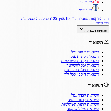
אי.די.אי
אינפיניטי
תיק השקעות מנוהל
תיקון 190
סעיף 125ד
המסלקה הפנסיונית
צרו קשר
תשואות והשוואות
תשואות
תשואות קופות גמל
תשואות קרנות פנסיה
תשואות קרנות השתלמות
תשואות גמל להשקעה
תשואות פוליסות חיסכון
תשואות חיסכון לכל ילד
השוואות
השוואת קופות גמל
השוואת קרנות פנסיה
השוואת קרנות השתלמות
השוואת גמל להשקעה