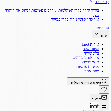
קראו עוד
בירור יתרה בקרן השתלמות: 6 דרכים פשוטות לבדוק את היתרה
שלך
איך להוזיל דמי ניהול בקרן פנסיה?
צרו קשר
אודות
אודות Lirot
הצוות שלנו
בלוג ומדיה
איך אנחנו מדרגים
תנאי שימוש
מדיניות פרטיות
מפת אתר
חיפוש קופות ומסלולים..
ניוזלטר