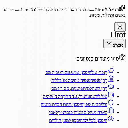
חדש
Lirot 3.0
— ייתכנו באגים זמניים
השקנו את
Lirot 3.0
— ייתכנו
באגים ותקלות זמניות.
מוצרים
סוגי מוצרים פנסיונים
קופת גמל
חיסכון גמיש עם הטבות מס
קרן פנסיה
פנסיה מקיפה או כללית
קרן השתלמות
6 שנים, פטור ממס
גמל להשקעה
נזיל, עד התקרה השנתית
פוליסת חיסכון
חיסכון תחת חברת ביטוח
ביטוח מנהלים
ביטוח פנסיוני קלאסי
חיסכון לכל ילד
חיסכון למען הילדים