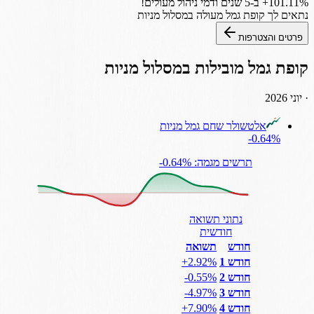
‎+101.11%
ב-5 שנים
ודמי ניהול מעולים!
נתאים לך
קופת גמל
מעולה במסלול
מניות
פרטים והצטרפות
קופת גמל
מובילות במסלול
מניות
·
יוני 2026
אלטשולר שחם גמל מניות
‎-0.64%
תרשים מגמה: ‎-0.64%
נתוני תשואה
חודשית
חודש
תשואה
חודש 1
‎+2.92%
חודש 2
‎-0.55%
חודש 3
‎-4.97%
חודש 4
‎+7.90%