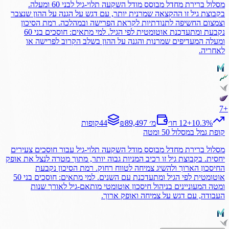
מסלול ברירת מחדל מבוסס מודל השקעה תלוי-גיל לבני 60 ומעלה.
בקבוצת גיל זו ההקצאה שמרנית יותר, עם דגש על הגנה על ההון שנצבר
וצמצום החשיפה לתנודתיות לקראת הפרישה ובמהלכה. רמת הסיכון
נקבעת ומתעדכנת אוטומטית לפי הגיל. למי מתאים: חוסכים בני 60
ומעלה המעדיפים שמרנות והגנה על ההון בשלב הקרוב לפרישה או
לאחריה.
7
+
%
10.3
+
12 חו׳
₪89,497 מ׳
44
קופות
קופת גמל
במסלול
50 ומטה
מסלול ברירת מחדל מבוסס מודל השקעה תלוי-גיל עבור חוסכים צעירים
יחסית. בקבוצת גיל זו רכיב המניות גבוה יותר, מתוך מטרה לנצל את אופק
החיסכון הארוך ולהשיג צמיחה לטווח רחוק. רמת הסיכון נקבעת
אוטומטית לפי הגיל ומתעדכנת עם השנים. למי מתאים: חוסכים בני 50
ומטה המעוניינים בניהול חיסכון אוטומטי מותאם-גיל לאורך שנות
העבודה, עם דגש על צמיחה ואופק ארוך.