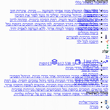
השקעה וחיסכון
קופת גמל
במסלול
כללי
קופת גמל
מסלול כללי מאוזן המשלב מגוון אפיקי השקעה — מניות, איגרות חוב
קרן פנסיה
ונכסים נוספים — בניהול אקטיבי. שילוב זה נועד לפזר את הסיכון
קרן השתלמות
ולהתאים את ההרכב לתנאי השוק. רמת הסיכון בינונית, ומהווה לרוב
גמל להשקעה
בחירה רחבה ופופולרית בקרב חוסכים. למי מתאים: חוסכים בקופת גמל
פוליסת חיסכון
המבקשים מסלול מאוזן ומפוזר לטווח ארוך, ללא העדפה לאפיק יחיד.
ביטוח מנהלים
קופה מרכזית לפיצויים
חיסכון לכל ילד
בלוג
3
+
בלוג Lirot
%
12.7
+
12 חו׳
₪12,538 מ׳
13
קופות
ניתוח שוק
קופת גמל
במסלול
מדדי מניות
תכנון פיננסי
הטבות מס
מסלול עוקב מדדים פסיבי המתחקה אחר מדדי מניות. הניהול הפסיבי
טיפים ומדריכים
שואף לשקף את ביצועי מדדי המניות בדמי ניהול נמוכים יחסית, עם רמת
חדשות ועדכונים
סיכון מנייתית הנגזרת מתנודות שוק המניות. מתאים לאופק חיסכון ארוך.
למי מתאים: חוסכים בקופת גמל המבקשים חשיפה מנייתית פסיבית
מנהלי השקעות
עוקבת-מדד לאורך אופק חיסכון ארוך, עם דגש על יעילות עלויות.
סקטוריאליות
מנורה