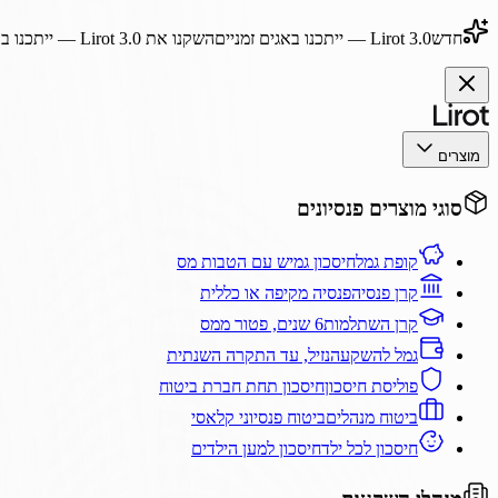
חדש
Lirot 3.0
— ייתכנו באגים זמניים
השקנו את
Lirot 3.0
— ייתכנו בא
מוצרים
סוגי מוצרים פנסיונים
קופת גמל
חיסכון גמיש עם הטבות מס
קרן פנסיה
פנסיה מקיפה או כללית
קרן השתלמות
6 שנים, פטור ממס
גמל להשקעה
נזיל, עד התקרה השנתית
פוליסת חיסכון
חיסכון תחת חברת ביטוח
ביטוח מנהלים
ביטוח פנסיוני קלאסי
חיסכון לכל ילד
חיסכון למען הילדים