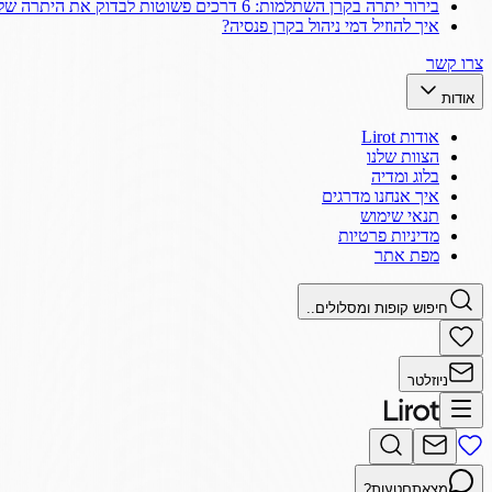
בירור יתרה בקרן השתלמות: 6 דרכים פשוטות לבדוק את היתרה שלך
איך להוזיל דמי ניהול בקרן פנסיה?
צרו קשר
אודות
אודות Lirot
הצוות שלנו
בלוג ומדיה
איך אנחנו מדרגים
תנאי שימוש
מדיניות פרטיות
מפת אתר
חיפוש קופות ומסלולים..
ניוזלטר
מצאתם
טעות?