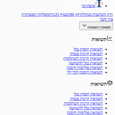
אינפיניטי
תיק השקעות מנוהל
תיקון 190
סעיף 125ד
המסלקה הפנסיונית
צרו קשר
תשואות והשוואות
תשואות
תשואות קופות גמל
תשואות קרנות פנסיה
תשואות קרנות השתלמות
תשואות גמל להשקעה
תשואות פוליסות חיסכון
תשואות חיסכון לכל ילד
השוואות
השוואת קופות גמל
השוואת קרנות פנסיה
השוואת קרנות השתלמות
השוואת גמל להשקעה
השוואת פוליסות חיסכון