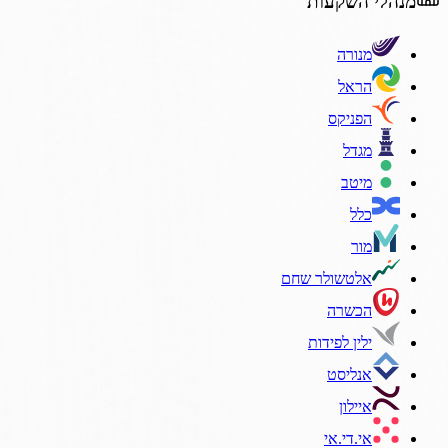
מנהלי השקעות
מנורה
הראל
הפניקס
מגדל
מיטב
כלל
מור
אלטשולר שחם
הכשרה
ילין לפידות
אנליסט
איילון
אי.די.אי