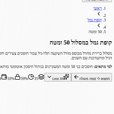
ראשי
קופת גמל
50 ומטה
קופת גמל
במסלול
50 ומטה
מסלול ברירת מחדל מבוסס מודל השקעה תלוי-גיל עבור חוסכים צעירים יחסי
הגיל ומתעדכנת עם השנים.
למי מתאים:
חוסכים בני 50 ומטה המעוניינים בניהול חיסכון אוטומטי מותאם-גיל לאורך שנות העבודה, עם דגש על צמיחה ואופק ארוך.
35
59%
10%
8
תמצאו לי קופה מעולה
Lirot AI