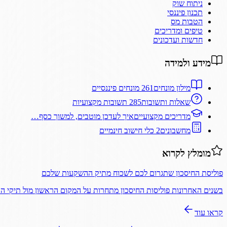
ניתוח שוק
תכנון פיננסי
הטבות מס
טיפים ומדריכים
חדשות ועדכונים
מידע ולמידה
מילון מונחים
261 מונחים פיננסיים
שאלות ותשובות
285 תשובות מקצועיות
מדריכים מקצועיים
איך לעדכן מוטבים, למשוך כסף…
מחשבונים
2 כלי חישוב חינמיים
מומלץ לקרוא
פוליסת החיסכון שתגרום לכם לשכוח מתיק ההשקעות שלכם
בשנים האחרונות פוליסות החיסכון מתחרות על המקום הראשון מול תיקי 
קראו עוד