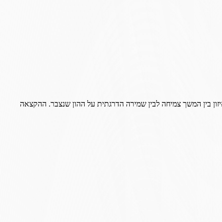
זו של החוסכים הצעירים, באיזון בין המשך צמיחה לבין שמירה הדרגתית על ההון שנצבר. ההקצאה