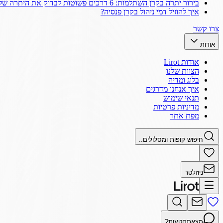
בירור יתרה בקרן השתלמות: 6 דרכים פשוטות לבדוק את היתרה שלך
איך להוזיל דמי ניהול בקרן פנסיה?
צרו קשר
אודות
אודות Lirot
הצוות שלנו
בלוג ומדיה
איך אנחנו מדרגים
תנאי שימוש
מדיניות פרטיות
מפת אתר
חיפוש קופות ומסלולים..
ניוזלטר
מצאתם
טעות?