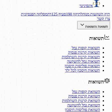
אינפיניטי
תיק השקעות מנוהל
תיקון 190
סעיף 125ד
המסלקה הפנסיונית
צרו קשר
תשואות והשוואות
תשואות
תשואות קופות גמל
תשואות קרנות פנסיה
תשואות קרנות השתלמות
תשואות גמל להשקעה
תשואות פוליסות חיסכון
תשואות חיסכון לכל ילד
השוואות
השוואת קופות גמל
השוואת קרנות פנסיה
השוואת קרנות השתלמות
השוואת גמל להשקעה
השוואת פוליסות חיסכון