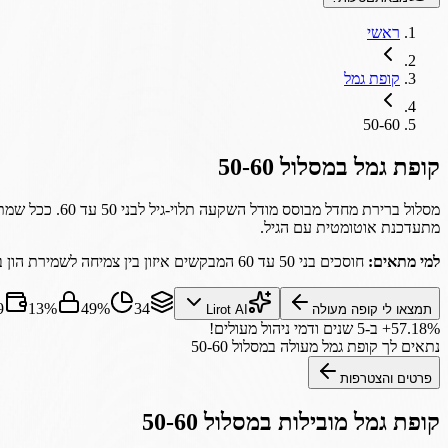
ראשי
קופת גמל
50-60
קופת גמל
במסלול
50-60
מסלול ברירת מ
מתעדכנת אוטומטית עם הגיל.
למי מתאים:
חוסכים בני 50 עד 60 המבקשים איזון בין צמיחה לשמירת הון בשלב האמצע-מתקדם של החיסכון לפרישה.
34
49%
13%
9
תמצאו לי קופה מעולה
Lirot AI
‎+57.18%
ב-5 שנים
ודמי ניהול מעולים!
נתאים לך
קופת גמל
מעולה במסלול
50-60
פרטים והצטרפות
קופת גמל
מובילות במסלול
50-60