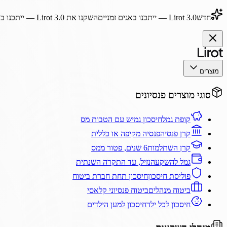
חדש
Lirot 3.0
— ייתכנו באגים זמניים
השקנו את
Lirot 3.0
— ייתכנו בא
מוצרים
סוגי מוצרים פנסיונים
קופת גמל
חיסכון גמיש עם הטבות מס
קרן פנסיה
פנסיה מקיפה או כללית
קרן השתלמות
6 שנים, פטור ממס
גמל להשקעה
נזיל, עד התקרה השנתית
פוליסת חיסכון
חיסכון תחת חברת ביטוח
ביטוח מנהלים
ביטוח פנסיוני קלאסי
חיסכון לכל ילד
חיסכון למען הילדים