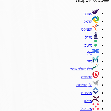
מנהלי השקעות
מנורה
הראל
הפניקס
מגדל
מיטב
כלל
מור
אלטשולר שחם
הכשרה
ילין לפידות
אנליסט
איילון
אי.די.אי