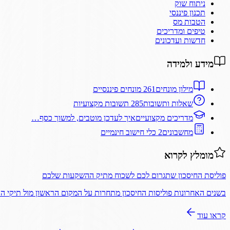
ניתוח שוק
תכנון פיננסי
הטבות מס
טיפים ומדריכים
חדשות ועדכונים
מידע ולמידה
מילון מונחים
261 מונחים פיננסיים
שאלות ותשובות
285 תשובות מקצועיות
מדריכים מקצועיים
איך לעדכן מוטבים, למשוך כסף…
מחשבונים
2 כלי חישוב חינמיים
מומלץ לקרוא
פוליסת החיסכון שתגרום לכם לשכוח מתיק ההשקעות שלכם
בשנים האחרונות פוליסות החיסכון מתחרות על המקום הראשון מול תיקי 
קראו עוד