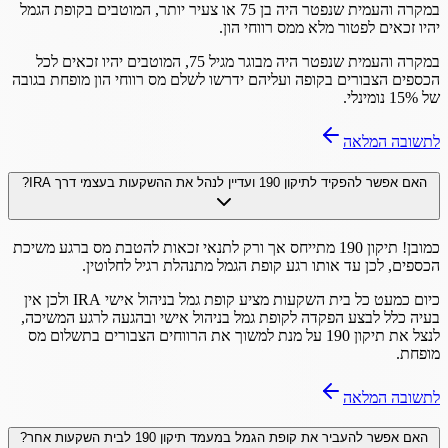
במקרה והעמית שנפטר היה בן 75 או צעיר יותר, המוטבים בקופת הגמל
יהיו זכאים לפטור מלא ממס רווחי הון.
במקרה והעמית שנפטר היה מבוגר מגיל 75, המוטבים יהיו זכאים לכל
הכספים הצבורים בקופה ועליהם ידרשו לשלם מס רווחי הון מופחת בגובה
של 15% נומינלי.
לתשובה המלאה
האם אפשר להפקיד לתיקון 190 ועדיין לנהל את ההשקעות בעצמי דרך IRA?
כמובן! תיקון 190 מתייחס אך ורק לתנאי זכאות להטבת מס ברגע משיכת
הכספים, לכן עד אותו רגע קופת הגמל מתנהלת רגיל לחלוטין.
כיום כמעט כל בית השקעות מציע קופת גמל בניהול אישי IRA ולכן אין
בעיה כלל לבצע הפקדה לקופת גמל בניהול אישי ובהגעה לרגע המשיכה,
לנצל את תיקון 190 על מנת למשוך את הרווחים הצבורים בתשלום מס
מופחת.
לתשובה המלאה
האם אפשר להעביר את קופת הגמל במעמד תיקון 190 לבית השקעות אחר?