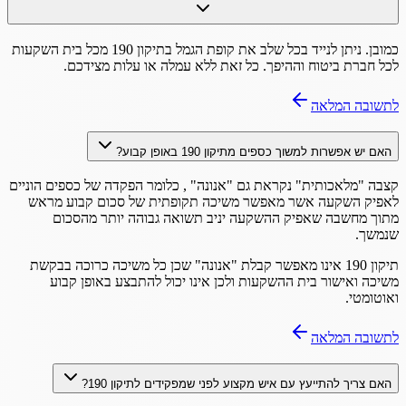
כמובן. ניתן לנייד בכל שלב את קופת הגמל בתיקון 190 מכל בית השקעות
לכל חברת ביטוח וההיפך. כל זאת ללא עמלה או עלות מצידכם.
לתשובה המלאה
האם יש אפשרות למשוך כספים מתיקון 190 באופן קבוע?
קצבה "מלאכותית" נקראת גם "אנונה" , כלומר הפקדה של כספים הוניים
לאפיק השקעה אשר מאפשר משיכה תקופתית של סכום קבוע מראש
מתוך מחשבה שאפיק ההשקעה יניב תשואה גבוהה יותר מהסכום
שנמשך.
תיקון 190 אינו מאפשר קבלת "אנונה" שכן כל משיכה כרוכה בבקשת
משיכה ואישור בית ההשקעות ולכן אינו יכול להתבצע באופן קבוע
ואוטומטי.
לתשובה המלאה
האם צריך להתייעץ עם איש מקצוע לפני שמפקידים לתיקון 190?