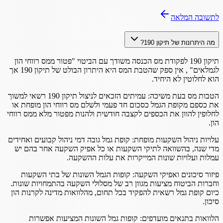
לתשובה המלאה
מה היתרונות של תיקון 190?
תיקון 190 לפקודת מס הכנסה משודך עם הביטוי "פטור ממס רווחי הון
לגמלאים" , אין ספק שהטבת המס היא היתרון הבולט של תיקון 190 אך
הוא לחלוטין לא היחיד.
הטבות מס בעת משיכה: עמיתים הזכאים לניצול תיקון 190 רשאי למשוך
את כספם מקופת הגמל כסכום חד פעמי ולשלם מס רווחי הון מופחת או
לחלופין להוון את הכספים לקצבה חודשית ולהנות מפטור מלא ממס רווחי
הון.
עלויות ניהול השקעות מופחת: קופת גמל גובה דמי ניהול קבועים ואחידים
מדי שנה, בהשוואה לתיקי השקעות או כל אפיק השקעה אחר בהם יש
עמלות ועלויות שונות המייקרות את עלות ההשקעה.
פיזור סיכונים ואפיקי השקעה: קופות הגמל השונות של בתי השקעות
וחברות הביטוח מציעות מגוון רב של מסלולי השקעה בהתמחויות שונות.
כיום קופת גמל רשאית להפקיד בכל תחום, מהלוואות מדינה לקרנות הון
סיכון.
הלוואות בתנאים מועדפים: קופות גמל השונות המציעות אפשרות