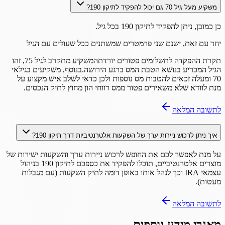
משקיע מעל גיל 70 גם יכול להפקיד לתיקון 190?
כן כמובן, ניתן להפקיד לתיקון 190 בכל גיל.
יחד עם זאת, ישנם שני פרמטרים שמשתנים ככל שעולים עם הגיל
תקרת ההפקדה לתשלומים פטורים יורדתהמשקיע מתקרב לגיל 75, זהו
הגיל המכריע בנושא הטבת המס ברגע הירושה.בנוסף, משקיעים בגילאי
70 ומעלה זכאים להטבות מס נוספות ולכן כדאי לשלב איש מקצוע על
מנת לוודא שלא משאירים פטור ממס רווחי הון מחוץ לתיק הנכסים.
לתשובה המלאה
איך ניתן לרכוש ניירות ערך של השקעות אלטרנטיביות דרך תיקון 190?
על מנת לאפשר לכם את החופש לרכוש ניירות ערך והשקעות ישירות של
מוצרים אלטרנטיביים, תוכלו להפקיד את כספכם לתיקון 190 בניהול
עצמאי IRA וכך לנהל אותו באופן דומה לתיק השקעות (עם מגבלות
מעטות).
לתשובה המלאה
מאגרי מידע נוספים