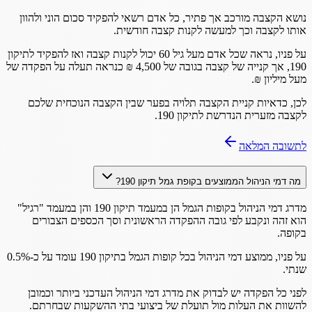
נושא הקצבה מורכב אך פתיר, כל אדם רשאי להפקיד סכום הוני ולהוון
אותו לקצבה וכך למעשה לקנות קצבה חודשית.
על פניו, נראה שכל אדם מעל גיל 60 יכול לקנות קצבה ואז להפקיד לתיקון
190, אך קנייה של קצבה בגובה של 4,500 ₪ כנראה תעלה על הפקדה של
מעל מיליון ₪.
לכן, כדאיות קניית הקצבה תלויה בפער שבין הקצבה הנוכחית שלכם
לקצבה מזערית הנדרשת לתיקון 190.
לתשובה המלאה
מה דמי הניהול הממוצעים בקופת גמל תיקון 190?
מדרג דמי הניהול בקופות הגמל הן במעמד תיקון 190 והן במעמד "רגיל"
הוא זהה ונקבע לפי גובה ההפקדה הראשונית וסך הכספים הצבורים
בקופה.
על פניו, ממוצע דמי הניהול בכל קופות הגמל בתיקון 190 עומד על כ-0.5%
שנתי.
לפני כל הפקדה יש לבדוק את מדרג דמי הניהול העדכני ביותר וכמובן
להשוות את העלות מול תועלת של ביצועי בתי ההשקעות שבחרתם.