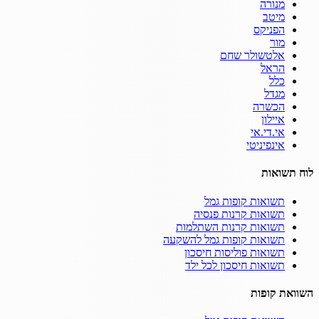
מנורה
מיטב
הפניקס
מור
אלטשולר שחם
הראל
כלל
מגדל
הכשרה
איילון
אי.די.אי
אינפיניטי
לוח תשואות
תשואות קופות גמל
תשואות קרנות פנסיה
תשואות קרנות השתלמות
תשואות קופות גמל להשקעה
תשואות פוליסות חיסכון
תשואות חיסכון לכל ילד
השוואת קופות