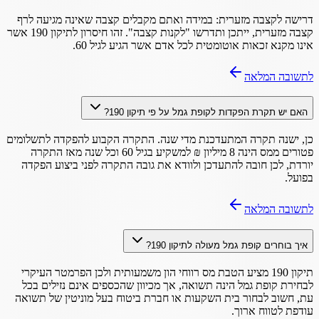
דרישה לקצבה מזערית: במידה ואתם מקבלים קצבה שאינה מגיעה לרף
קצבה מזערית, ייתכן ותדרשו "לקנות קצבה". זהו חיסרון לתיקון 190 אשר
אינו מקנא זכאות אוטומטית לכל אדם אשר הגיע לגיל 60.
לתשובה המלאה
האם יש תקרת הפקדות לקופת גמל על פי תיקון 190?
כן, ישנה תקרה המתעדכנת מדי שנה. התקרה הקבוע להפקדה לתשלומים
פטורים ממס הינה 8 מיליון ₪ למשקיע בגיל 60 וכל שנה מאז התקרה
יורדת, לכן חובה להתעדכן ולוודא את גובה התקרה לפני ביצוע הפקדה
בפועל.
לתשובה המלאה
איך בוחרים קופת גמל מעולה לתיקון 190?
תיקון 190 מציע הטבת מס רווחי הון משמעותית ולכן הפרמטר העיקרי
לבחירת קופת גמל הינה תשואה, אך מכיוון שהכספים אינם נזילים בכל
עת, חשוב לבחור בית השקעות או חברת ביטוח בעל מוניטין של תשואה
עודפת לטווח ארוך.