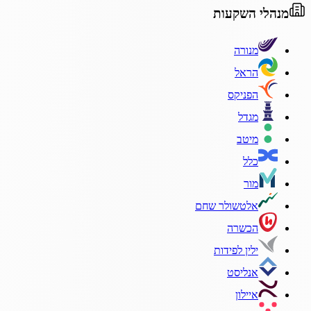
מנהלי השקעות
מנורה
הראל
הפניקס
מגדל
מיטב
כלל
מור
אלטשולר שחם
הכשרה
ילין לפידות
אנליסט
איילון