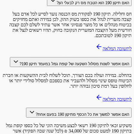
האם תיקון 190 הוא הטבת מס רק לבעלי הון?
חס וחלילה. תיקון 190 לפקודת מס הכנסה נועד לסייע לכל אדם בעל
קצבה מזערית לנהל את כספו בשוק ההון, לכן במידה ואתם מחזיקים
בביטוח מנהלים או כל מוצר פנסיוני אחר אשר עתיד לשלם לכם קצבה
חודשית מעל הקצבה המזערית הנקובה בחוק, תהיו רשאים לנצל את
תיקון 190 לטובתכם.
לתשובה המלאה
האם אפשר לשנות מסלול השקעה של קופת גמל במעמד תיקון 190?
בהחלט. במידה ועולה בכם הצורך, תוכל לשלוח לבית ההשקעות או חברת
הביטוח טופס שינוי מסלול ולהעביר את כספכם למסלול סולידי יותר או
לחלופין בעל רמת סיכון גבוהה יותר.
לתשובה המלאה
האם אפשר למשוך את כל הכסף מתיקון 190 בפעם אחת?
משקיע זכאי לתיקון 190 רשאי לבצע משיכה הוני של כל כספו קופת גמל
בתיקון 190 למעט סכום של 34,000 ₪ (לכל שנה שבה הפקיד) אשר