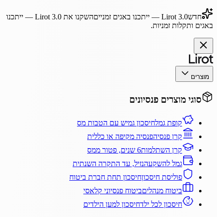
חדש
Lirot 3.0
— ייתכנו באגים זמניים
השקנו את
Lirot 3.0
— ייתכנו
באגים ותקלות זמניות.
מוצרים
סוגי מוצרים פנסיונים
קופת גמל
חיסכון גמיש עם הטבות מס
קרן פנסיה
פנסיה מקיפה או כללית
קרן השתלמות
6 שנים, פטור ממס
גמל להשקעה
נזיל, עד התקרה השנתית
פוליסת חיסכון
חיסכון תחת חברת ביטוח
ביטוח מנהלים
ביטוח פנסיוני קלאסי
חיסכון לכל ילד
חיסכון למען הילדים