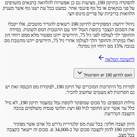
להפקדה בתיקון 190, מציעות גם כן אפשרות להלוואה בתנאים מועדפים
על פני בנקאים או כל גוף פיננסי אחר. כמעט בכל עת ישנו גוף אשר מעניק
הלוואות בריביות של פריים מינוס חצי.
ניהול ירושה: המפקידים לתיקון 190 רשאים להגדיר מוטבים, אלו יקבלו
את הסכום הנצבר בקופת הגמל יחד עם ההטבות המס השונות. במידה
והחוסך ילך לעולמו לפני גיל 75, היורשים ייהנו מפטור מלא ממס רווחי הון
ואלו במקרה והחוסך הלך לעולמו אחרי גיל 75, היורשים ייהנו מהטבת מס
בגובה 15% מס רווחי הון נומינלי.
לתשובה המלאה
האם לתיקון 190 יש חסרונות?
למרות כל היתרונות המוכרים של תיקון 190, לפקודת מס הכנסה זאת יש
גם חסרונות לא מעטים שחשוב להכיר.
נזילות הכספים: כל סכום שמופקד לקופת גמל במעמד תיקון 190, לא נזיל
כלל עד אשר יגיע החוסך לגיל 60 ויציג תלושי פנסיה משולמים בגובה
הקצבה הנדרשת
היוון קצבה חלקי: בכל שנת מס קלנדרית נדרש כל אדם אשר מפקיד
לתיקון 190 להוון לקצבה סכום של כ-34,000 ₪. סכום זה יישאר כקצבה
בכל מצב.