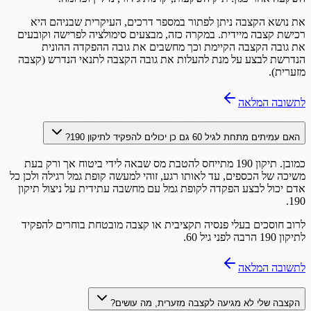
את נושא הקצבה ניתן לפתור במספר דרכים, העיקרית שבניהם היא
רכישת קצבה מיידית. במקרה כזה, מבצעים סימולציה לפרישה וקובעים
את גובה הקצבה הקיימת וכך מחשבים את גובה ההפקדה ההונית
הנדרשת לבצע על מנת להעלות את גובה הקצבה לתנאי הנדרש (קצבה
מזערית).
לתשובה המלאה
האם עמיתים מתחת לגיל 60 גם כן יכולים להפקיד לתיקון 190?
כמובן. תיקון 190 מתייחס להטבת מס שבאה לידי ביטוח אך ורק בעת
משיכה של הכספים, עד לאותו רגע, זוהי למעשה קופת גמל רגילה ולכן כל
אדם יכול לבצע הפקדה לקופת גמל עם מחשבה עתידית על ניצול תיקון
190.
לרוב חוסכים בעלי פנסיה תקציבית או קצבה מובטחת בוחרים להפקיד
לתיקון 190 הרבה לפני גיל 60.
לתשובה המלאה
הקצבה שלי לא מגיעה לקצבה מזערית, מה עושים?