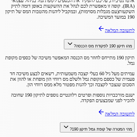
אלטרנטיביות, עליכם להפקיד את הכספים לקופת גמל בניהול עצמאי
(IRA). קופה זו מאפשרת לכם לנהל את ההשקעות באופן דומה לתיק
השקעות(עם מגבלות מסוימות), ובמקביל ליהנות מהטבות המס של תיקון
190 במועד המשיכה.
לתשובה המלאה
מהו תיקון 190 לפקודת מס הכנסה?
תיקון 190 מתייחס לחוזר מס הכנסה המאפשר משיכה של כספים מקופת
גמל.
עמיתים מעל גיל 60 בעלי קצבה משמעותית, רשאים לבצע משיכה חד
פעמית של כספם מקופת גמל ולשלם מס רווחי הון מופחת או להוון את
הסכום שנצבר לקצבה וכך להנות מפטור מלא ממס רווחי הון.
ישנם מורכבויות נוספות ופרטים רלוונטיים נוספים לתיקון 190 שחובה
להכיר לפני שמבצעים הפקדה.
לתשובה המלאה
מהי המטרה של קופת גמל תיקון 190?