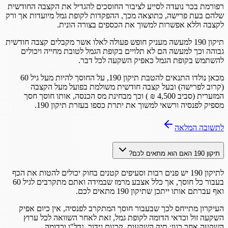
רפורמת בכר נועדה לסייע לציבור החוסכים להגדיל את הקצבה החודשית
שלהם בעת פרישה, כתוצאה מכך, ההפקדות לקופת גמל מיועדות אך ורק
לקצבה וללא אפשרות למשוך את הכספים בצורה הונית.
תיקון 190 למעשה מעניק חופש פעולה לאלו אשר מקבלים קצבה חודשית
גבוהה וכך למעשה הם לא תלויים בקופת הגמל לטובת מחייה ויכולים
להשתמש בקופת הגמל כאפיק השקעה לכל דבר.
מכאן נולדו התנאים להטבת תיקון 190, על החוסך להיות מעל גיל 60
(קרוב לפרישה) ובעל קצבה חודשית משולמת בפועל מעל הקצבה
המזערית (סביב 4,500 ₪ ) וכך מבחינת מס הכנסה, אותו חוסך חסך
מספיק לפנסיה ורשאי למשוך את יתרת כספו בעזרת תיקון 190.
לתשובה המלאה
תיקון 190 האם הוא מתאים לכם?
לתיקון 190 יש פנים רבות וסעיפים קטנים בחוק יכולים להטות את הכף
בעבור כל חוסך, אך כלל אצבע מרמז שבמידה ואתם מתקרבים לגיל 60
ואף עברתם אותו ייתכן שתיקון 190 מתאים לכם.
העיקרון מתייחס לכך שבעבור חוסך המתקרב לפנסיה, אין כיום אפיק
השקעה זול וכדאי הדומה לקופת גמל, זאת לאחר השוואה לכל ערוץ
השקעה אחר כגון: תיק השקעות, קרנות גידור, נדל"ן וכדומה.