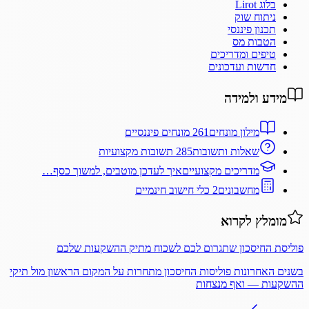
בלוג Lirot
ניתוח שוק
תכנון פיננסי
הטבות מס
טיפים ומדריכים
חדשות ועדכונים
מידע ולמידה
מילון מונחים
261 מונחים פיננסיים
שאלות ותשובות
285 תשובות מקצועיות
מדריכים מקצועיים
איך לעדכן מוטבים, למשוך כסף…
מחשבונים
2 כלי חישוב חינמיים
מומלץ לקרוא
פוליסת החיסכון שתגרום לכם לשכוח מתיק ההשקעות שלכם
בשנים האחרונות פוליסות החיסכון מתחרות על המקום הראשון מול תיקי
ההשקעות — ואף מנצחות