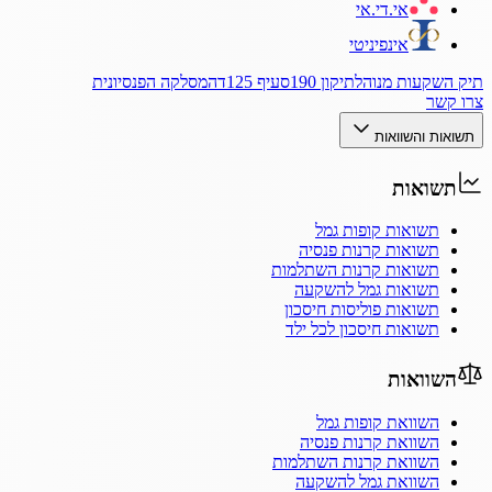
אי.די.אי
אינפיניטי
תיק השקעות מנוהל
תיקון 190
סעיף 125ד
המסלקה הפנסיונית
צרו קשר
תשואות והשוואות
תשואות
תשואות קופות גמל
תשואות קרנות פנסיה
תשואות קרנות השתלמות
תשואות גמל להשקעה
תשואות פוליסות חיסכון
תשואות חיסכון לכל ילד
השוואות
השוואת קופות גמל
השוואת קרנות פנסיה
השוואת קרנות השתלמות
השוואת גמל להשקעה