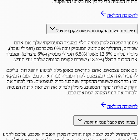
קרנות הפנסיה כדי להבין את ביצועי ההשקעה.
לתשובה המלאה
כיצד מתבצעות הפקדות והפרשות לקרן פנסיה?
מנגנון ההפקדה לקרן פנסיה תלוי במעמד התעסוקתי שלך. אם אתם
שכירים, התהליך אוטומטי: המעסיק גובה 6% משכרכם (תגמולי עובד),
מוסיף עליהם 12.5% משלו (6.5% תגמולי מעסיק ו-6% פיצויים), ומעביר
את הסכום הכולל (18.5%) ישירות לקופת הפנסיה שלכם מדי חודש.
אם אתם עצמאים, אתם אחראים באופן מלא לביצוע ההפקדות. עליכם
להעביר את הכסף בעצמכם לקרן הפנסיה (בהוראת קבע, העברה בנקאית
וכו') בהתאם לשיעורי ההפקדה שנקבעו בחוק לעצמאים. כדי לבחור את
הקרן שאליה יופקדו הכספים, מומלץ לבדוק את השוואת קרנות הפנסיה
ולבחור את הגוף המנהל המתאים לכם.
לתשובה המלאה
ממתי ניתן לקבל פנסיית זקנה?
כדי להתחיל לקבל קצבת זקנה חודשית מקרן הפנסיה שלכם, עליכם להגיע
לגיל הפרישה הרשמי הקבוע בחוק. נכון להיום, גיל הפרישה בישראל הוא