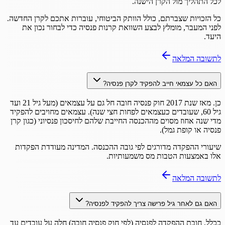
לכל התהליך מול הקרן הישנה.
כל הזכויות שצברתם, כולל הוותק הביטוחי, עוברות אתכם לקרן החדשה.
לפני המעבר, מומלץ לבצע השוואת קרנות פנסיה כדי לבחור נכון את
היעד.
לתשובה המלאה
האם כל עצמאי חייב להפקיד לקרן פנסיה?
כן. מאז שנת 2017 חוק פנסיה חובה חל גם על עצמאים (מעל גיל 21 ועד
גיל 60, שעובדים כעצמאים לפחות חצי שנה). עצמאים מחויבים להפקיד
מדי שנה אחוז מסוים מההכנסה החייבת שלהם לחיסכון פנסיוני (כגון קרן
פנסיה או קופת גמל).
שיעורי ההפקדה מדורגים לפי גובה ההכנסה. המדינה מעודדת הפקדות
אלו באמצעות הטבות מס משמעותיות.
לתשובה המלאה
האם גם לאחר גיל פרישה צריך להפקיד לפנסיה?
ככלל, חובת ההפקדה לפנסיה (לפי חוק פנסיה חובה) חלה על עובדים עד