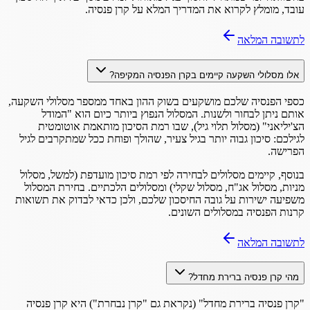
עובד, מומלץ לקרוא את המדריך המלא על קרן פנסיה.
לתשובה המלאה
אלו מסלולי השקעה קיימים בקרן הפנסיה המקיפה?
כספי הפנסיה שלכם מושקעים בשוק ההון באחד ממספר מסלולי השקעה,
אותם ניתן לבחור ולשנות. המסלול הנפוץ ביותר כיום הוא "המודל
הצ'יליאני" (מסלול תלוי גיל), שבו רמת הסיכון מותאמת אוטומטית
לגילכם: סיכון גבוה יותר בגיל צעיר, שהולך ופוחת ככל שמתקרבים לגיל
הפרישה.
בנוסף, קיימים מסלולים לבחירה לפי רמת סיכון מועדפת (למשל, מסלול
מניות, מסלול אג"ח, מסלול שקלי) ומסלולים הלכתיים. בחירת המסלול
משפיעה ישירות על גובה החיסכון שלכם, ולכן כדאי לבדוק את תשואות
קרנות הפנסיה במסלולים השונים.
לתשובה המלאה
מהי קרן פנסיה ברירת מחדל?
"קרן פנסיה ברירת מחדל" (נקראת גם "קרן נבחרת") היא קרן פנסיה