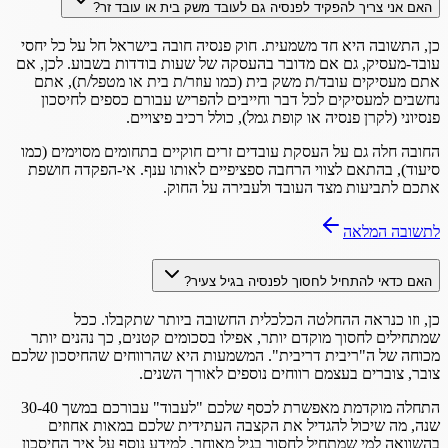
האם אני צריך להפקיד לפנסיה גם לעובד משק בית או עובד זר?
כן, התשובה היא חד משמעית. חוק פנסיה חובה בישראל חל על כל יחסי
עובד-מעסיק, גם אם מדובר בהעסקה של שעות בודדות בשבוע. לכן, אם
אתם מעסיקים עובד/ת משק בית (כמו עוזר/ת בית או מטפל/ת), אתם
נחשבים למעסיקים לכל דבר וחייבים להפריש עבורם כספים לחיסכון
פנסיוני (לקרן פנסיה או קופת גמל), כולל רכיב פיצויים.
החובה חלה גם על העסקת עובדים זרים חוקיים בתחומים מסוימים (כמו
סיעוד), בהתאם לצווי הרחבה ספציפיים לאותו ענף. אי-הפקדה חושפת
אתכם לתביעות מצד העובד ולעבירה על החוק.
לתשובה המלאה
האם כדאי להתחיל לחסוך לפנסיה בגיל צעיר?
כן, וזו כנראה ההחלטה הכלכלית החשובה ביותר שתקבלו. ככל
שמתחילים לחסוך מוקדם יותר, אפילו בסכומים קטנים, כך נהנים יותר
מכוחה של ה"ריבית דריבית". המשמעות היא שהרווחים שהחיסכון שלכם
צובר, צוברים בעצמם רווחים נוספים לאורך השנים.
התחלה מוקדמת מאפשרת לכסף שלכם "לעבוד" עבורכם במשך 30-40
שנה, מה שיכול להגדיל את הקצבה העתידית שלכם במאות אחוזים
בהשוואה למי שמתחיל לחסוך בגיל מאוחר. למידע נוסף על איך החיסכון