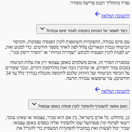
נפרד מתהליך תכנון פרישה מסודר.
לתשובה המלאה
כיצד לשמור על הזכויות בפנסיה לאחר סיום עבודה?
עם סיום עבודה, ההפקדות השוטפות לקרן הפנסיה נפסקות, והכיסוי
הביטוחי (נכות ושארים) עלול לפוג לאחר מספר חודשים. כדי למנוע זאת,
יש לפנות לקרן הפנסיה ולבקש "שמירת זכויות" או "הסדר ריסק זמני".
במסגרת הסדר זה, אתם משלמים באופן עצמאי רק את עלות הביטוח
(סכום נמוך יחסית), או שהקרן גובה זאת מהחיסכון הקיים, ובכך שומרים
על הכיסוי הביטוחי ועל הוותק שלכם לתקופה מוגבלת (בדרך כלל עד 24
חודשים), עד שתמצאו עבודה חדשה.
לתשובה המלאה
האם אפשר להצטרף ולהפקיד לקרן פנסיה באופן עצמאי?
כן, בהחלט. כל אדם בישראל, בין אם הוא שכיר, עצמאי או שאינו עובד,
רשאי לפתוח קרן פנסיהעל שמו ולהפקיד אליה כספים באופן עצמאי.
שכיר יכול לעשות זאת במקביל להפקדות המעסיק כדי להגדיל את