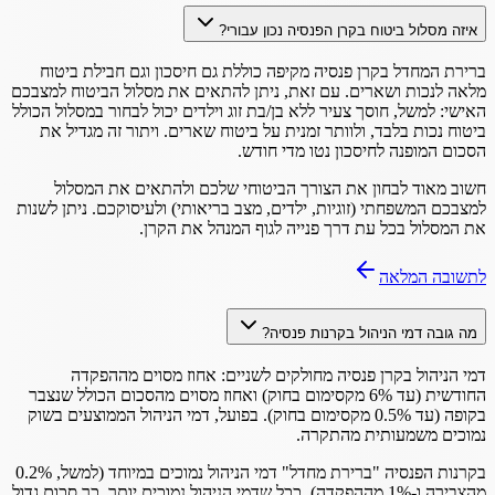
איזה מסלול ביטוח בקרן הפנסיה נכון עבורי?
ברירת המחדל בקרן פנסיה מקיפה כוללת גם חיסכון וגם חבילת ביטוח
מלאה לנכות ושארים. עם זאת, ניתן להתאים את מסלול הביטוח למצבכם
האישי: למשל, חוסך צעיר ללא בן/בת זוג וילדים יכול לבחור במסלול הכולל
ביטוח נכות בלבד, ולוותר זמנית על ביטוח שארים. ויתור זה מגדיל את
הסכום המופנה לחיסכון נטו מדי חודש.
חשוב מאוד לבחון את הצורך הביטוחי שלכם ולהתאים את המסלול
למצבכם המשפחתי (זוגיות, ילדים, מצב בריאותי) ולעיסוקכם. ניתן לשנות
את המסלול בכל עת דרך פנייה לגוף המנהל את הקרן.
לתשובה המלאה
מה גובה דמי הניהול בקרנות פנסיה?
דמי הניהול בקרן פנסיה מחולקים לשניים: אחוז מסוים מההפקדה
החודשית (עד 6% מקסימום בחוק) ואחוז מסוים מהסכום הכולל שנצבר
בקופה (עד 0.5% מקסימום בחוק). בפועל, דמי הניהול הממוצעים בשוק
נמוכים משמעותית מהתקרה.
בקרנות הפנסיה "ברירת מחדל" דמי הניהול נמוכים במיוחד (למשל, 0.2%
מהצבירה ו-1% מההפקדה). ככל שדמי הניהול נמוכים יותר, כך סכום גדול