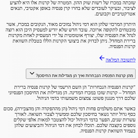
שזכתה במכרז של רשות שוק ההון. המטרה של קרנות אלו היא להציע
לציבור, ובעיקר לעובדים שלא בחרו קרן פנסיה באופן אקטיבי, תנאים
אטרקטיביים וקבועים.
היתרון המרכזי שלהן הוא דמי ניהול נמוכים מאוד, הנקובים במכרז, אשר
מובטחים לתקופה ארוכה. עובד חדש שלא יודיע למעסיק היכן הוא רוצה
לנהל את הפנסיה שלו, יצורף אוטומטית על ידי המעסיק לאחת מקרנות
ברירת המחדל. ניתן לבדוק את ביצועי הקרנות הללו בטבלת השוואת
קרנות הפנסיה.
לתשובה המלאה
מהן קרנות הפנסיה הנבחרות ואיך הן מגדילות את החיסכון?
"קרנות הפנסיה הנבחרות" הן השם הרשמי של קרנות פנסיה ברירת
המחדל – קרנות שזכו במכרז המדינה. הן מגדילות את החיסכון הפנסיוני
שלכם דרך מנגנון פשוט: צמצום משמעותי בדמי הניהול.
כאשר אתם משלמים פחות דמי ניהול (הן מההפקדה והן מהצבירה), סכום
כסף גדול יותר נשאר בחיסכון שלכם וממשיך לצבור תשואה. לאורך
עשרות שנים, הפער בדמי הניהול יכול להצטבר למאות אלפי שקלים
נוספים בקצבה שלכם. תוכלו לבחון את דמי הניהול והביצועים שלהן
בעמוד השוואת קרנות הפנסיה.