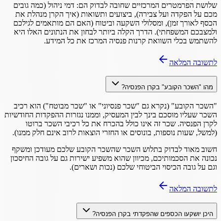
שלושת הפרמטרים המרכזיים שחובה לבדוק הם: דמי ניהול (כמה גובים
מכם על הפקדה ועל צבירה), ביצועים ותשואות (איך הקרן מנהלת את
הכסף לאורך זמן), ומסלולי השקעה וביטוח (האם הם מותאמים לגילכם
ולמצבכם המשפחתי). הדרך הקלה ביותר לבחון את הנתונים האלו היא
להשתמש בכלי השוואת קרנות פנסיה המרכז את כל המידע.
לתשובה המלאה
מהו "השכר הקובע" בקרן הפנסיה?
"השכר הקובע" (נקרא גם "שכר פנסיוני" או "שכר מבוטח") הוא רכיב
השכר שעליו מוסכם בינך לבין המעסיק, וממנו נגזרות ההפקדות החודשיות
לקרן הפנסיה. שכר זה אינו כולל בהכרח את כל רכיבי השכר ברוטו
(למשל, שעות נוספות, בונוסים או החזרי הוצאות לרוב אינם חלק ממנו).
חשוב מאוד לבדוק בתלוש השכר שהשכר הקובע שלכם מעודכן ומשקף
נכונה את הסכמותיכם, מכיוון שהוא משפיע ישירות גם על גובה החיסכון
וגם על גובה הכיסוי הביטוחי שלכם (נכות ושארים).
לתשובה המלאה
היכן יושקעו הכספים שהפקדתי בקרן הפנסיה?