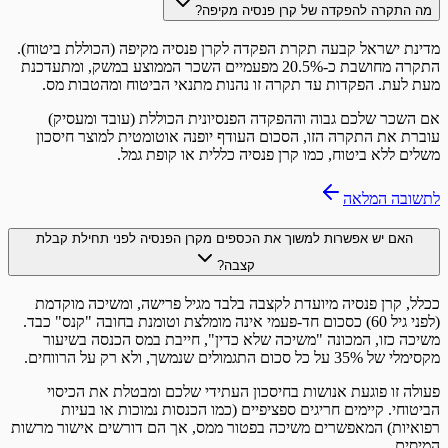
מה התקרה להפקדה של קרן פנסיה מקיפה?
מדינת ישראל קבעה תקרת הפקדה לקרן פנסיה מקיפה (הכוללת ביטוח).
התקרה מחושבת כ-20.5% מפעמיים השכר הממוצע במשק, ומתעדכנת
מעת לעת. הפקדות עד תקרה זו נהנות מתנאי הביטוח ומהטבות מס.
אם השכר שלכם גבוה וההפקדה הפנסיונית הכוללת (עובד ומעסיק)
עוברת את התקרה הזו, הסכום העודף יופנה אוטומטית למוצר חיסכון
משלים ללא ביטוח, כמו קרן פנסיה כללית או קופת גמל.
לתשובה המלאה
האם יש אפשרות למשוך את הכספים מקרן הפנסיה לפני תחילת קבלת
קצבה?
ככלל, קרן פנסיה מיועדת לקצבה בלבד מגיל פרישה, ומשיכה מוקדמת
(לפני גיל 60) כסכום חד-פעמי אינה מומלצת וטומנת בחובה "קנס" כבד.
משיכה כזו, המכונה "משיכה שלא כדין", חייבת במס הכנסה בשיעור
מקסימלי של 35% על כל סכום התגמולים שנמשך, ולא רק על הרווחים.
פעולה זו פוגעת אנושות בחיסכון העתידי שלכם ומבטלת את הכיסוי
הביטוחי. קיימים חריגים ספציפיים (כמו הכנסות נמוכות או בעיות
רפואיות) המאפשרים משיכה בפטור ממס, אך הם דורשים אישור מרשות
המיסים.