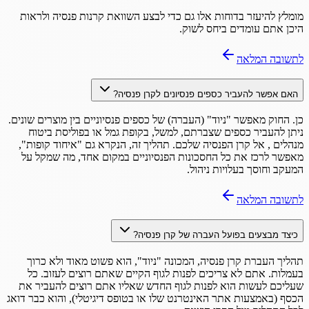
מומלץ להיעזר בדוחות אלו גם כדי לבצע השוואת קרנות פנסיה ולראות
היכן אתם עומדים ביחס לשוק.
לתשובה המלאה
האם אפשר להעביר כספים פנסיונים לקרן פנסיה?
כן. החוק מאפשר "ניוד" (העברה) של כספים פנסיוניים בין מוצרים שונים.
ניתן להעביר כספים שצברתם, למשל, בקופת גמל או בפוליסת ביטוח
מנהלים , אל קרן הפנסיה שלכם. תהליך זה, הנקרא גם "איחוד קופות",
מאפשר לרכז את כל החסכונות הפנסיוניים במקום אחד, מה שמקל על
המעקב וחוסך בעלויות ניהול.
לתשובה המלאה
כיצד מבצעים בפועל העברה של קרן פנסיה?
תהליך העברת קרן פנסיה, המכונה "ניוד", הוא פשוט מאוד ולא כרוך
בעמלות. אתם לא צריכים לפנות לגוף הקיים שאתם רוצים לעזוב. כל
שעליכם לעשות הוא לפנות לגוף החדש שאליו אתם רוצים להעביר את
הכסף (באמצעות אתר האינטרנט שלו או בטופס דיגיטלי), והוא כבר דואג