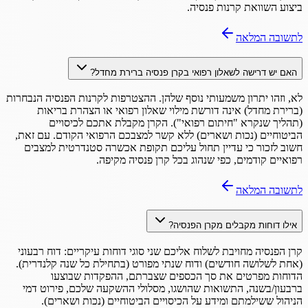
ביצוע השוואת קרנות פנסיה.
לתשובה המלאה
האם יש דרישה לשאלון רפואי בקרן פנסיה ברירת מחדל?
לא, וזהו יתרון משמעותי נוסף שלהן. ההצטרפות לקרנות הפנסיה הנבחרות
(ברירת מחדל) אינה דורשת מילוי שאלון רפואי או הצהרת בריאות
(תהליך שנקרא "חיתום רפואי"). הקרן מקבלת אתכם לכיסויים
הביטוחיים (נכות ושארים) ללא קשר למצבכם הרפואי הקודם. עם זאת,
חשוב לזכור כי עדיין תחול עליכם תקופת אכשרה סטנדרטית למצבים
רפואיים קודמים, כפי שנהוג בכל קרן פנסיה מקיפה.
לתשובה המלאה
אילו דוחות מקבלים מקרן הפנסיה?
קרן הפנסיה מחויבת לשלוח אליכם שני סוגי דוחות עיקריים: דוח רבעוני
(אחת לשלושה חודשים) ודוח שנתי מפורט (בתחילת כל שנה קלנדרית).
הדוחות מפרטים את סך הכספים שצברתם, ההפקדות שבוצעו
ברבעון/בשנה, התשואות שהושגו, מסלולי ההשקעה שלכם, פירוט דמי
הניהול ששילמתם ומידע על הכיסויים הביטוחיים (נכות ושארים).