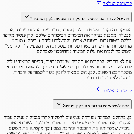
לתשובה המלאה
מה יכול לקרות אם הפסיקו ההפקדות השוטפות לקרן הפנסיה?
הפסקה בהפקדות השוטפות לקרן פנסיה, לרוב עקב החלפת עבודה או
אבטלה, מסכנת בעיקר את הכיסויים הביטוחיים שלכם. קרן פנסיה מקיפה
כוללת ביטוח נכות וביטוח שארים, והתשלום עליהם ("ריסק") ממומן
מההפקדות החודשיות. כשההפקדות נפסקות, הקרן מפעילה "ריסק זמני"
וממשיכה לגבות את עלות הביטוח מהחיסכון שצברתם.
אם לא תחדשו הפקדות או תסדירו שמירת זכויות, הכיסוי הביטוחי עלול
לפוג לאחר מספר חודשים (בדרך כלל 3-6 חודשים), ולהשאיר אתכם ואת
משפחתכם חשופים. לכן, חשוב מאוד להבין כיצד לשמור על הזכויות
בפנסיה לאחר סיום עבודה.
לתשובה המלאה
האם לעצמאי יש הטבות מס בקרן פנסיה?
כן, בהחלט. המדינה מעודדת עצמאים להפקיד לקרן פנסיה ומעניקה עבור
הפקדות אלו הטבות מס משמעותיות. ההטבות מחולקות לשניים: הטבת
"ניכוי", שמפחיתה את ההכנסה החייבת במס (וכך מקטינה את תשלום
מס הכנסה וביטוח לאומי), והטבת "זיכוי", שהיא החזר מס ישיר (כ-35%