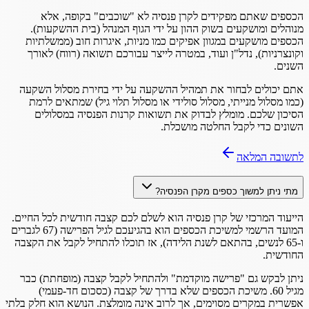
הכספים שאתם מפקידים לקרן פנסיה לא "שוכבים" בקופה, אלא
מנוהלים ומושקעים בשוק ההון על ידי הגוף המנהל (בית ההשקעות).
הכספים מושקעים במגוון אפיקים כמו מניות, איגרות חוב (ממשלתיות
וקונצרניות), נדל"ן ועוד, במטרה לייצר עבורכם תשואה (רווח) לאורך
השנים.
אתם יכולים לבחור את תמהיל ההשקעה על ידי בחירת מסלול השקעה
(כמו מסלול מנייתי, מסלול סולידי או מסלול תלוי גיל) שמתאים לרמת
הסיכון שלכם. מומלץ לבדוק את תשואות קרנות הפנסיה במסלולים
השונים כדי לקבל החלטה מושכלת.
לתשובה המלאה
מתי ניתן למשוך כספים מקרן הפנסיה?
הייעוד המרכזי של קרן פנסיה הוא לשלם לכם קצבה חודשית לכל החיים.
המועד הרשמי למשיכת הכספים הוא בהגיעכם לגיל הפרישה (67 לגברים
ו-65 לנשים, בהתאם לשנת הלידה), אז תוכלו להתחיל לקבל את הקצבה
החודשית.
ניתן לבקש גם "פרישה מוקדמת" ולהתחיל לקבל קצבה (מופחתת) כבר
מגיל 60. משיכת הכספים שלא בדרך של קצבה (כסכום חד-פעמי)
אפשרית במקרים מסוימים, אך לרוב אינה מומלצת. הנושא הוא חלק בלתי