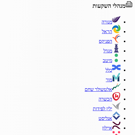
מנהלי השקעות
מנורה
הראל
הפניקס
מגדל
מיטב
כלל
מור
אלטשולר שחם
הכשרה
ילין לפידות
אנליסט
איילון