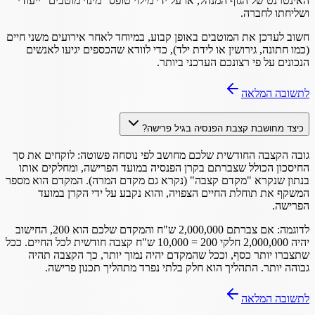
האינטרנט של הגוף המנהל, או על ידי מילוי טופס "מינוי מוטבים" ייעודי
ושליחתו לחברה.
חשוב לעדכן את המוטבים באופן קבוע, במיוחד לאחר אירועים משני חיים
(כמו חתונה, גירושין או לידת ילד), כדי לוודא שהכספים יגיעו לאנשים
הנכונים על פי רצונכם העדכני ביותר.
לתשובה המלאה
כיצד מחושבת קצבת הפנסיה בגיל פרישה?
גובה הקצבה החודשית שלכם מחושב לפי נוסחה פשוטה: לוקחים את סך
החיסכון הכולל שצברתם בקרן הפנסיה במועד הפרישה, ומחלקים אותו
בנתון שנקרא "מקדם קצבה" (נקרא גם מקדם המרה). המקדם הוא מספר
המשקף את תוחלת החיים הצפויה, והוא נקבע על ידי הקרן במועד
הפרישה.
לדוגמה: אם צברתם 2,000,000 ש"ח והמקדם שלכם הוא 200, החישוב
יהיה 2,000,000 חלקי 200 = 10,000 ש"ח קצבה חודשית לכל החיים. ככל
שתצברו יותר כסף, וככל שהמקדם יהיה נמוך יותר, כך הקצבה תהיה
גבוהה יותר. התהליך הוא חלק בלתי נפרד מתהליך תכנון פרישה.
לתשובה המלאה