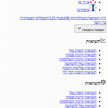
אי.די.אי
אינפיניטי
תיק השקעות מנוהל
תיקון 190
סעיף 125ד
המסלקה הפנסיונית
צרו קשר
תשואות והשוואות
תשואות
תשואות קופות גמל
תשואות קרנות פנסיה
תשואות קרנות השתלמות
תשואות גמל להשקעה
תשואות פוליסות חיסכון
תשואות חיסכון לכל ילד
השוואות
השוואת קופות גמל
השוואת קרנות פנסיה
השוואת קרנות השתלמות
השוואת גמל להשקעה