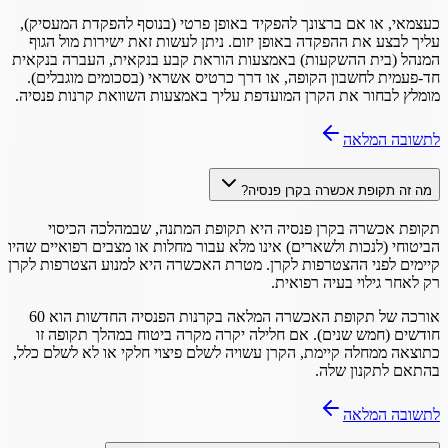
כעצמאי, או אם ברצונך להפקיד באופן פרטי (בנוסף להפקדת המעסיק),
עליך לבצע את ההפקדה באופן יזום. ניתן לעשות זאת ישירות מול הגוף
המנהל (בית ההשקעות) באמצעות הוראת קבע בנקאית, העברה בנקאית
חד-פעמית לחשבון הקופה, או דרך כרטיס אשראי (בסכומים מוגבלים).
מומלץ לבחור את הקרן המועדפת עליך באמצעות השוואת קרנות פנסיה.
לתשובה המלאה
מה זה תקופת אכשרה בקרן פנסיה?
תקופת אכשרה בקרן פנסיה היא תקופת המתנה, שבמהלכה הכיסוי
הביטוחי (לנכות ולשארים) אינו מלא עבור מחלות או מצבים רפואיים שהיו
קיימים לפני ההצטרפות לקרן. מטרת האכשרה היא למנוע הצטרפות לקרן
רק לאחר גילוי בעיה רפואית.
אורכה של תקופת האכשרה המלאה בקרנות הפנסיה החדשות הוא 60
חודשים (חמש שנים). אם חלילה יקרה מקרה ביטוח במהלך תקופה זו
כתוצאה ממחלה קיימת, הקרן עשויה לשלם פיצוי חלקי או לא לשלם כלל,
בהתאם לתקנון שלה.
לתשובה המלאה