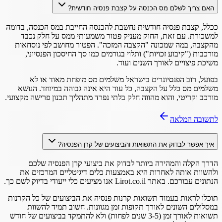
האם צריך לשלם מס הכנסה על קצבת פנסיה חודשית?
ככלל, קצבת פנסיה חודשית נחשבת להכנסה החייבת במס הכנסה, בדומה
למשכורת. עם זאת, החוק מעניק פטור משמעותי ממס על חלק נכבד
מהקצבה, במה שמכונה "הקצבה המזכה". הפטור מחושב לפי נוסחאות
מורכבות ("קיבוע זכויות") ותלוי בגורמים כמו סך החיסכון הפנסיוני,
משיכת פיצויים לאורך השנים ועוד.
בפועל, רוב הפנסיונרים בישראל משלמים מס מופחת מאוד או לא
משלמים מס כלל על הקצבה, כל עוד היא אינה גבוהה במיוחד. הנושא
מורכב וקריטי, והוא מהווה חלק בלתי נפרד מתהליך תכנון פרישה מקצועי.
לתשובה המלאה
איך אפשר לבדוק את התשואות והביצועים של קרן הפנסיה?
הדרך הקלה והמהירה ביותר לבדוק את ביצועי קרן הפנסיה שלכם
ולהשוות אותה לאחרות היא באמצעות כלים דיגיטליים המרכזים את
הנתונים עבורכם. באתר Lirot.co.il אנו מציעים כלי ייעודי בדיוק לשם כך.
תוכלו לראות בעמוד תשואות קרנות פנסיה את הביצועים של כל הקרנות
במסלולים השונים לאורך תקופות זמן מגוונות. חשוב תמיד להשוות
תשואות לאורך זמן (3-5 שנים לפחות) ולא להתמקד בביצועים של חודש