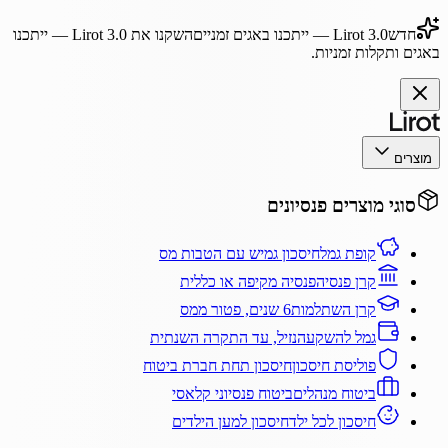
חדש
Lirot 3.0
— ייתכנו באגים זמניים
השקנו את
Lirot 3.0
— ייתכנו
באגים ותקלות זמניות.
מוצרים
סוגי מוצרים פנסיונים
קופת גמל
חיסכון גמיש עם הטבות מס
קרן פנסיה
פנסיה מקיפה או כללית
קרן השתלמות
6 שנים, פטור ממס
גמל להשקעה
נזיל, עד התקרה השנתית
פוליסת חיסכון
חיסכון תחת חברת ביטוח
ביטוח מנהלים
ביטוח פנסיוני קלאסי
חיסכון לכל ילד
חיסכון למען הילדים