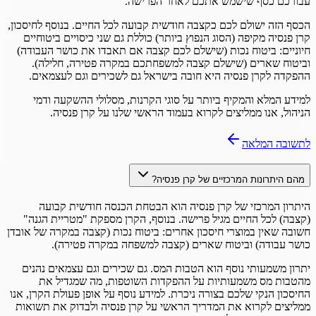
עבורכם כסף שישמש אתכם לאחר הפרישה.
הכסף הזה ישולם לכם כקצבה חודשית קבועה לכל החיים. בנוסף לחיסכון,
קרן פנסיה מקיפה (הסוג הנפוץ ביותר) כוללת גם שני כיסויים ביטוחיים
חיוניים: ביטוח נכות (שישלם לכם קצבה אם תאבדו את כושר העבודה)
וביטוח שארים (שישלם קצבה למשפחתכם במקרה פטירה, חלילה).
ההפקדה לקרן פנסיה היא חובה בישראל גם לשכירים וגם לעצמאים.
למידע המלא והמקיף ביותר על סוגי הקרנות, מסלולי ההשקעה ודמי
הניהול, אנו ממליצים לקרוא בעמוד הראשי שלנו על קרן פנסיה.
לתשובה המלאה
מהם היתרונות המרכזיים של קרן פנסיה?
היתרון המרכזי של קרן פנסיה הוא הבטחת הכנסה חודשית קבועה
(קצבה) לכל החיים מגיל פרישה. בנוסף, הקרן מספקת "מטריית הגנה"
חשובה שאין במוצרי חיסכון אחרים: ביטוח נכות (קצבה במקרה של אובדן
כושר עבודה) וביטוח שארים (קצבה למשפחה במקרה פטירה).
יתרון משמעותי נוסף הוא הטבות המס. גם שכירים וגם עצמאים נהנים
מהטבות מס משמעותיות על ההפקדות השוטפות, מה שמגדיל את
החיסכון הנקי שלכם בצורה ניכרת. למידע נוסף על אופן פעולת הקרן, אנו
ממליצים לקרוא את המדריך הראשי על קרן פנסיה ולבדוק את תשואות