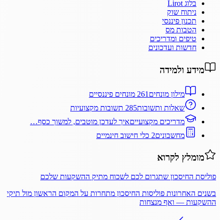
בלוג Lirot
ניתוח שוק
תכנון פיננסי
הטבות מס
טיפים ומדריכים
חדשות ועדכונים
מידע ולמידה
מילון מונחים
261 מונחים פיננסיים
שאלות ותשובות
285 תשובות מקצועיות
מדריכים מקצועיים
איך לעדכן מוטבים, למשוך כסף…
מחשבונים
2 כלי חישוב חינמיים
מומלץ לקרוא
פוליסת החיסכון שתגרום לכם לשכוח מתיק ההשקעות שלכם
בשנים האחרונות פוליסות החיסכון מתחרות על המקום הראשון מול תיקי
ההשקעות — ואף מנצחות