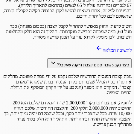
67 לגברים ובהדרגה עולה ל-65 לנשים (בהתאם לתאריך הלידה).
בהגיעכם לגיל זה, אתם רשאים להגיש לקרן הפנסיה בקשה לקבלת קצבה,
שתשולם לכם לכל יתרת חייכם.
חשוב לדעת: החוק מאפשר להתחיל לקבל קצבה (בסכום מופחת) כבר
מגיל 60, במה שמכונה "פרישה מוקדמת". תהליך זה הוא חלק מהחלטות
חשובות, ולכן מומלץ לקרוא עוד על תכנון פרישה מסודר.
לתשובה המלאה
כיצד נקבע גובה סכום קצבת הזקנה שאקבל?
גובה קצבת הפנסיה החודשית שלכם נקבע על ידי נוסחה פשוטה: מחלקים
את סך הכסף הכולל שצברתם בקרן הפנסיה בנתון שנקרא "מקדם
קצבה". המקדם הוא מספר (הנקבע על ידי הקרן) המשקף את תוחלת
החיים הצפויה.
לדוגמה, אם צברתם בקרן 2,000,000 ש"ח והמקדם שלכם הוא 200,
החישוב יהיה 2,000,000 חלקי 200, והקצבה החודשית שלכם תהיה
10,000 ש"ח. ככל שתצברו יותר כסף, וככל שהמקדם יהיה נמוך יותר, כך
הקצבה החודשית תהיה גבוהה יותר. התהליך הוא חלק בלתי נפרד
מתהליך תכנון פרישה.