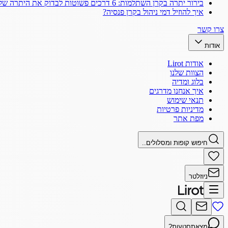
בירור יתרה בקרן השתלמות: 6 דרכים פשוטות לבדוק את היתרה שלך
איך להוזיל דמי ניהול בקרן פנסיה?
צרו קשר
אודות
אודות Lirot
הצוות שלנו
בלוג ומדיה
איך אנחנו מדרגים
תנאי שימוש
מדיניות פרטיות
מפת אתר
חיפוש קופות ומסלולים..
ניוזלטר
מצאתם
טעות?