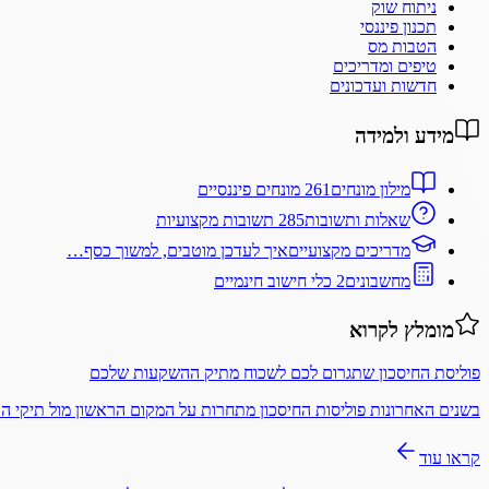
ניתוח שוק
תכנון פיננסי
הטבות מס
טיפים ומדריכים
חדשות ועדכונים
מידע ולמידה
מילון מונחים
261 מונחים פיננסיים
שאלות ותשובות
285 תשובות מקצועיות
מדריכים מקצועיים
איך לעדכן מוטבים, למשוך כסף…
מחשבונים
2 כלי חישוב חינמיים
מומלץ לקרוא
פוליסת החיסכון שתגרום לכם לשכוח מתיק ההשקעות שלכם
בשנים האחרונות פוליסות החיסכון מתחרות על המקום הראשון מול תיקי 
קראו עוד