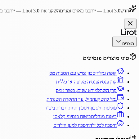
חדש
Lirot 3.0
— ייתכנו באגים זמניים
השקנו את
Lirot 3.0
— ייתכנו בא
מוצרים
סוגי מוצרים פנסיונים
קופת גמל
חיסכון גמיש עם הטבות מס
קרן פנסיה
פנסיה מקיפה או כללית
קרן השתלמות
6 שנים, פטור ממס
גמל להשקעה
נזיל, עד התקרה השנתית
פוליסת חיסכון
חיסכון תחת חברת ביטוח
ביטוח מנהלים
ביטוח פנסיוני קלאסי
חיסכון לכל ילד
חיסכון למען הילדים