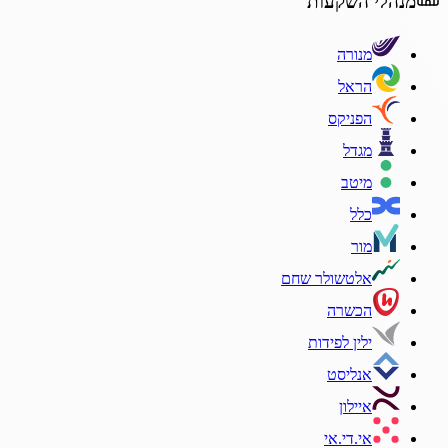
מנהלי השקעות
מנורה
הראל
הפניקס
מגדל
מיטב
כלל
מור
אלטשולר שחם
הכשרה
ילין לפידות
אנליסט
איילון
אי.די.אי